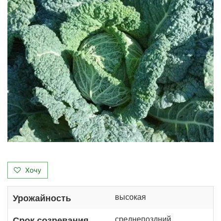
Хочу
высокая
Урожайность
среднепоздний
Срок созревания