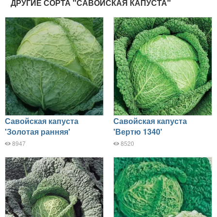
ДРУГИЕ СОРТА "САВОЙСКАЯ КАПУСТА"
Савойская капуста
Савойская капуста
'Золотая ранняя'
'Вертю 1340'
8947
8520