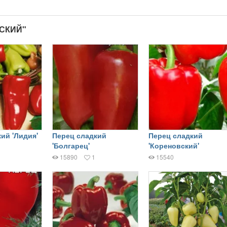
РСКИЙ"
ий 'Лидия'
Перец сладкий
Перец сладкий
'Болгарец'
'Кореновский'
15890
1
15540