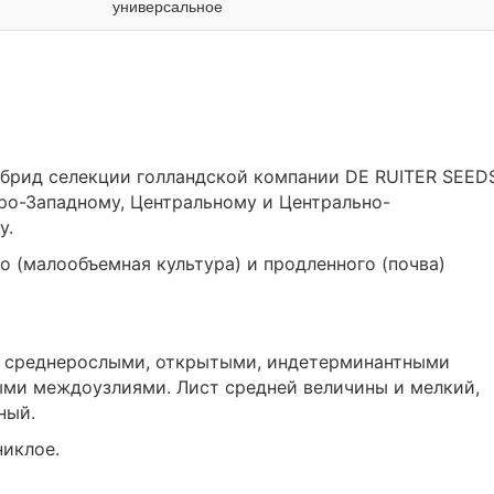
универсальное
ибрид селекции голландской компании DE RUITER SEED
ро-Западному, Центральному и Центрально-
у.
о (малообъемная культура) и продленного (почва)
ен среднерослыми, открытыми, индетерминантными
ыми междоузлиями. Лист средней величины и мелкий,
ный.
никлое.