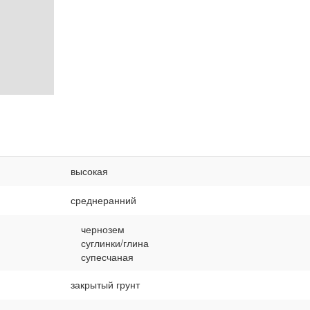
высокая
среднеранний
чернозем
суглинки/глина
супесчаная
закрытый грунт