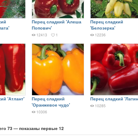
кий
Перец сладкий 'Алеша
Перец сладкий
пата'
Попович'
'Белозерка'
12413
1
12236
ий 'Атлант'
Перец сладкий
Перец сладкий 'Латин
'Оранжевое чудо'
10285
10306
его 73 — показаны первые 12