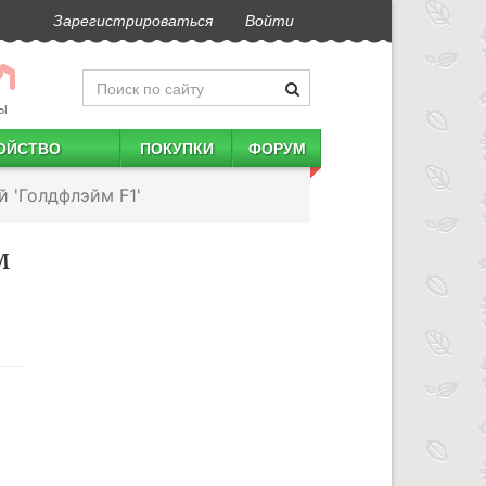
Зарегистрироваться
Войти
Ы
ОЙСТВО
ПОКУПКИ
ФОРУМ
 'Голдфлэйм F1'
м