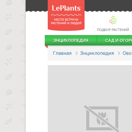
ПОДБОР РАСТЕНИЙ
ЭНЦИКЛОПЕДИЯ
САД И ОГОР
Лекарственные растения
Посадка деревьев и кустарников
Посадка ягодных культур
Сбор и хранение урожая
Главная
Энциклопедия
Ов