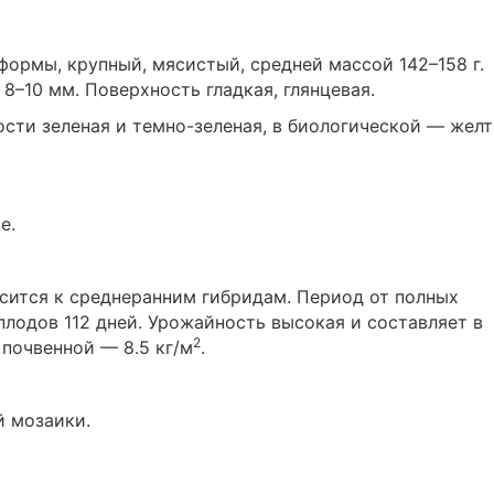
ормы, крупный, мясистый, средней массой 142–158 г.
8–10 мм. Поверхность гладкая, глянцевая.
ости зеленая и темно-зеленая, в биологической — желт
е.
осится к среднеранним гибридам. Период от полных
плодов 112 дней. Урожайность высокая и составляет в
2
в почвенной — 8.5 кг/м
.
й мозаики.