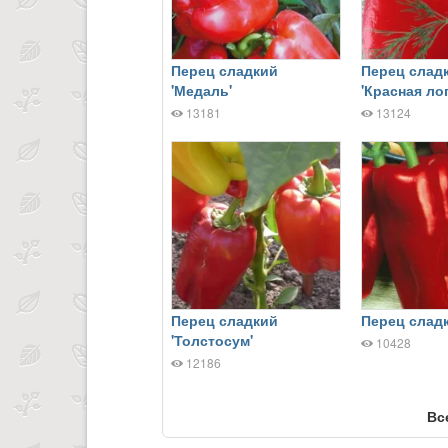
Перец сладкий
Перец слад
'Медаль'
'Красная ло
13181
13124
Перец сладкий
Перец сладк
'Толстосум'
10428
12186
Вс