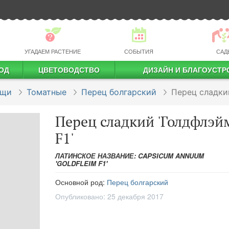
УГАДАЕМ РАСТЕНИЕ
СОБЫТИЯ
САД
ОД
ЦВЕТОВОДСТВО
ДИЗАЙН И БЛАГОУСТР
профессиональное растениеводство
ощи
Томатные
Перец болгарский
Перец сладкий
Перец сладкий 'Голдфлэй
F1'
ЛАТИНСКОЕ НАЗВАНИЕ: CAPSICUM ANNUUM
'GOLDFLEIM F1'
Основной род:
Перец болгарский
Опубликовано:
25 декабря 2017