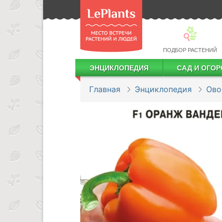
ПОДБОР РАСТЕНИЙ
ЭНЦИКЛОПЕДИЯ
САД И ОГОР
Лекарственные растения
Посадка деревьев и кустарников
Посадка ягодных культур
Сбор и хранение урожая
Главная
Энциклопедия
Ов