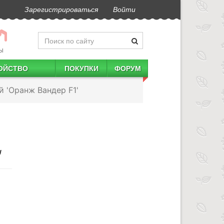
Зарегистрироваться
Войти
Ы
ОЙСТВО
ПОКУПКИ
ФОРУМ
й 'Оранж Вандер F1'
J