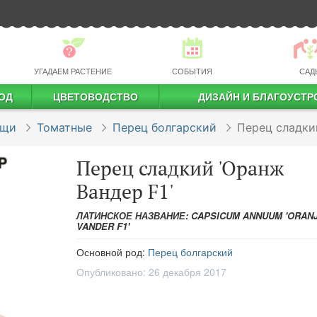
УГАДАЕМ РАСТЕНИЕ
СОБЫТИЯ
САД
ОД
ЦВЕТОВОДСТВО
ДИЗАЙН И БЛАГОУСТР
профессиональное растениеводство
ощи
Томатные
Перец болгарский
Перец сладки
Перец сладкий 'Оранж
Вандер F1'
ЛАТИНСКОЕ НАЗВАНИЕ: CAPSICUM ANNUUM 'ORAN
VANDER F1'
Основной род:
Перец болгарский
Опубликовано:
26 декабря 2017