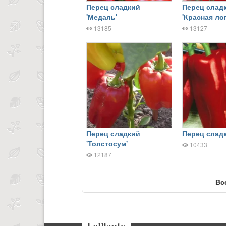
Перец сладкий
Перец слад
'Медаль'
'Красная ло
13185
13127
Перец сладкий
Перец сладк
'Толстосум'
10433
12187
Вс