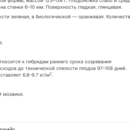
ой формы, массой 123–139 г. Плодоножка слабо и сред
на стенки 6–10 мм. Поверхность гладкая, глянцевая.
ости зеленая, в биологической — оранжевая. Количест
е.
относится к гибридам раннего срока созревания
всходов до технической спелости плодов 97–108 дней.
2
тавляет 6.8–9.7 кг/м
.
й мозаики.