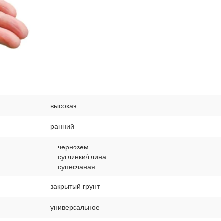
высокая
ранний
чернозем
суглинки/глина
супесчаная
закрытый грунт
универсальное