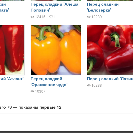
кий
Перец сладкий 'Алеша
Перец сладкий
пата'
Попович'
'Белозерка'
12415
1
12239
ий 'Атлант'
Перец сладкий
Перец сладкий 'Латин
'Оранжевое чудо'
10288
10307
его 73 — показаны первые 12