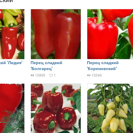
РСКИЙ"
ий 'Лидия'
Перец сладкий
Перец сладкий
'Болгарец'
'Кореновский'
15895
1
15546