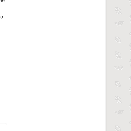
не
во