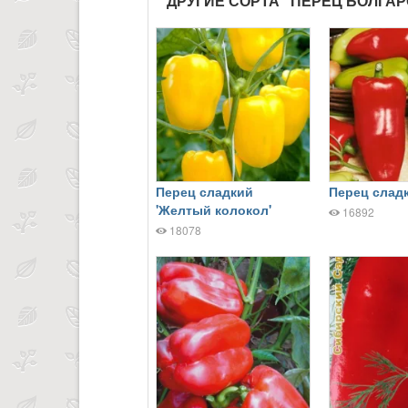
ДРУГИЕ СОРТА "ПЕРЕЦ БОЛГА
Перец сладкий
Перец сладк
'Желтый колокол'
16892
18078