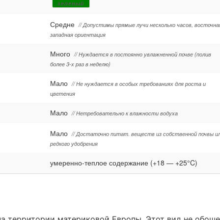
зеленый
Средне
// Допустимы прямые лучи несколько часов, восточна
западная ориентация
Много
// Нуждается в постоянно увлажненной почве (полив
более 3-х раз в неделю)
Мало
// Не нуждается в особых требованиях для роста и
цветения
Мало
// Нетребовательно к влажности водуха
Мало
// Достаточно питат. веществ из собственной почвы и
редкого удобрения
умеренно-теплое содержание (+18 — +25°C)
на территории материковой Европы. Этот вид не обош