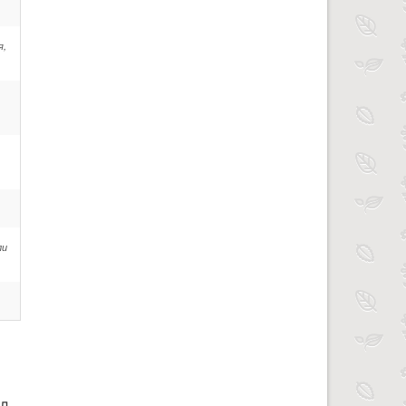
я,
ли
ел