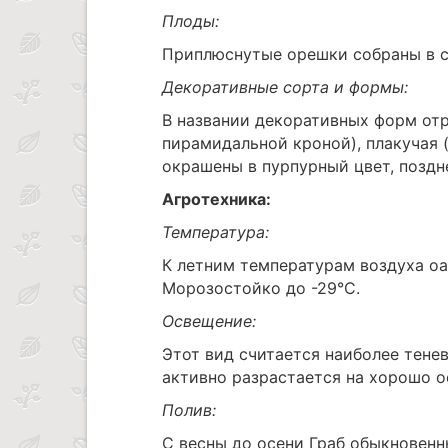
Плоды:
Приплюснутые орешки собраны в со
Декоративные сорта и формы:
В названии декоративных форм отр
пирамидальной кроной), плакучая 
окрашены в пурпурный цвет, поздне
Агротехника:
Температура:
К летним температурам воздуха оа
Морозостойко до -29°C.
Освещение:
Этот вид считается наиболее тене
активно разрастается на хорошо о
Полив:
С весны до осени Граб обыкновенн