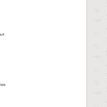
тья
лее