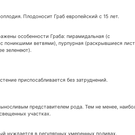
плодия. Плодоносит Граб европейский с 15 лет.
ажены особенности Граба: пирамидальная (с
(с поникшими ветвями), пурпурная (раскрывшиеся лис
е зеленеют).
стение приспосабливается без затруднений.
выносливым представителем рода. Тем не менее, наибо
свещенных участках.
ый нуждается в регулярных умеренных поливах.