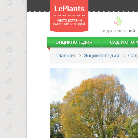
ПОДБОР РАСТЕНИЙ
ЭНЦИКЛОПЕДИЯ
САД И ОГОР
Лекарственные растения
Посадка деревьев и кустарников
Посадка ягодных культур
Сбор и хранение урожая
Главная
Энциклопедия
Сад