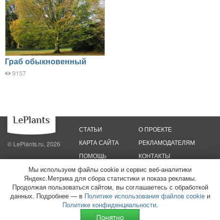
Граб обыкновенный
9157
СТАТЬИ
О ПРОЕКТЕ
КАРТА САЙТА
РЕКЛАМОДАТЕЛЯМ
© LePlants.ru, 2026
ПОМОЩЬ
КОНТАКТЫ
Мы используем файлы cookie и сервис веб-аналитики
Яндекс.Метрика для сбора статистики и показа рекламы.
Политика конфиденциальности
Политика использования файлов cookie
Пользовательское соглашение
Редакционные стандарты
Продолжая пользоваться сайтом, вы соглашаетесь с обработкой
данных. Подробнее — в
Политике использования файлов cookie
и
ООО «Трафик»
ИНН 7813175200
ОГРН 1027806866724
Монетизация
Политике конфиденциальности
.
сайтов
16+
Понятно