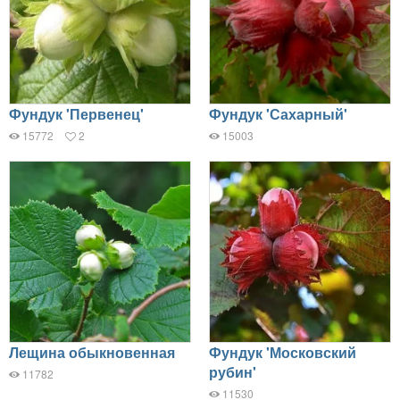
Фундук 'Первенец'
Фундук 'Сахарный'
15772
2
15003
Лещина обыкновенная
Фундук 'Московский
рубин'
11782
11530