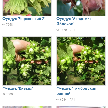
Фундук 'Черкесский 2'
Фундук 'Академик
Яблоков'
7958
7779
1
Фундук 'Кавказ'
Фундук 'Тамбовский
ранний'
7033
6584
1