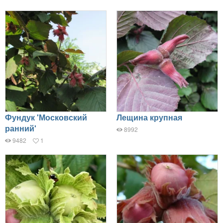
Фундук 'Московский
Лещина крупная
ранний'
8992
9482
1