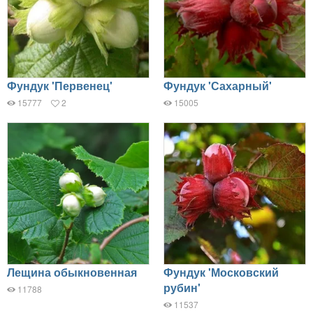
Фундук 'Первенец'
Фундук 'Сахарный'
15777
2
15005
Лещина обыкновенная
Фундук 'Московский
рубин'
11788
11537