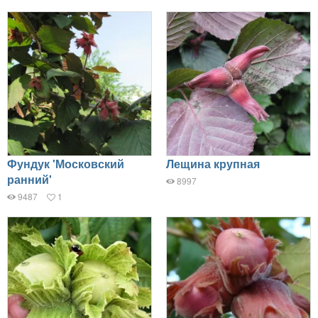
Фундук 'Московский
Лещина крупная
ранний'
8997
9487
1