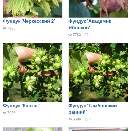
Фундук 'Черкесский 2'
Фундук 'Академик
Яблоков'
7960
7783
1
Фундук 'Кавказ'
Фундук 'Тамбовский
ранний'
7036
6586
1