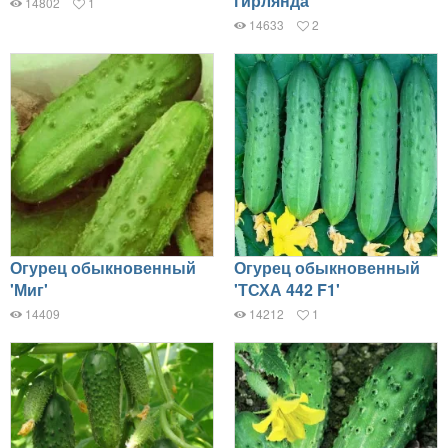
гирлянда'
14802
1
14633
2
Огурец обыкновенный
Огурец обыкновенный
'Миг'
'ТСХА 442 F1'
14409
14212
1