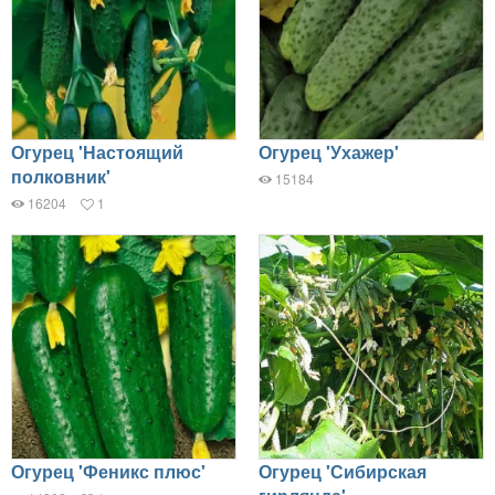
Огурец 'Настоящий
Огурец 'Ухажер'
полковник'
15184
16204
1
Огурец 'Феникс плюс'
Огурец 'Сибирская