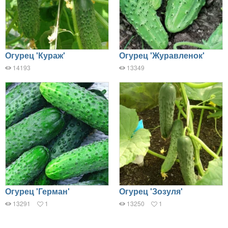
Огурец 'Кураж'
Огурец 'Журавленок'
14193
13349
Огурец 'Герман'
Огурец 'Зозуля'
13291
1
13250
1