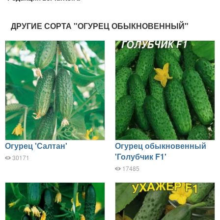
ДРУГИЕ СОРТА "ОГУРЕЦ ОБЫКНОВЕННЫЙ"
Огурец 'Салтан'
Огурец обыкновенный
'Голубчик F1'
30171
17485