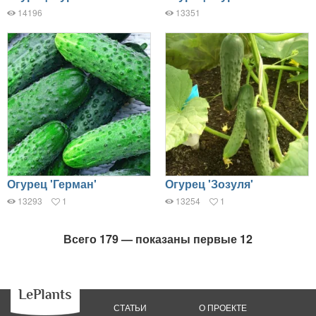
14196
13351
Огурец 'Герман'
Огурец 'Зозуля'
13293
1
13254
1
Всего 179 — показаны первые 12
СТАТЬИ
О ПРОЕКТЕ