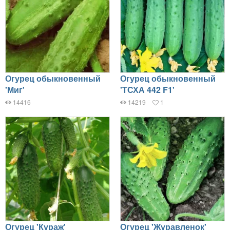
Огурец обыкновенный
Огурец обыкновенный
'Миг'
'ТСХА 442 F1'
14416
14219
1
Огурец 'Кураж'
Огурец 'Журавленок'