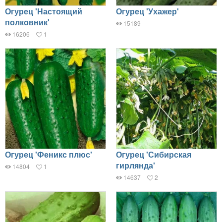
Огурец 'Настоящий
Огурец 'Ухажер'
полковник'
15189
16206
1
Огурец 'Феникс плюс'
Огурец 'Сибирская
гирлянда'
14804
1
14637
2