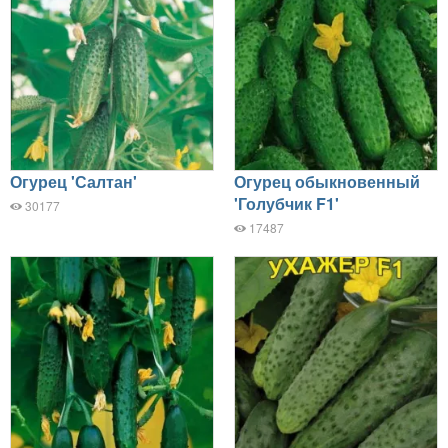
Огурец 'Салтан'
Огурец обыкновенный
'Голубчик F1'
30177
17487