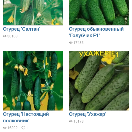
Огурец 'Салтан'
Огурец обыкновенный
'Голубчик F1'
30168
17483
Огурец 'Настоящий
Огурец 'Ухажер'
полковник'
15178
16202
1