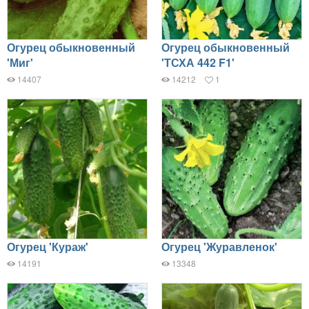
Огурец обыкновенный
Огурец обыкновенный
'Миг'
'ТСХА 442 F1'
14407
14212
1
Огурец 'Кураж'
Огурец 'Журавленок'
14191
13348