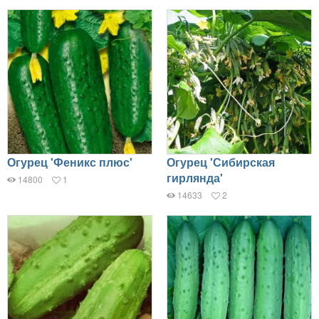
Огурец 'Феникс плюс'
Огурец 'Сибирская
гирлянда'
14800
1
14633
2