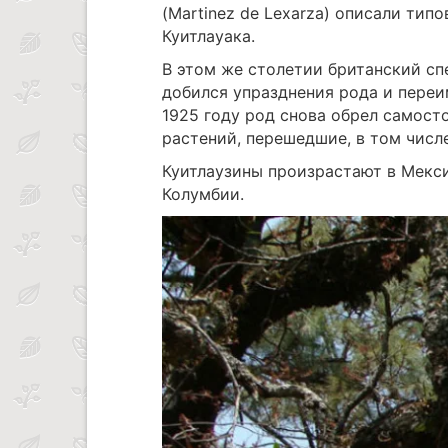
(Martinez de Lexarza) описали тип
Куитлауака.
В этом же столетии британский с
добился упразднения рода и переи
1925 году род снова обрел самост
растений, перешедшие, в том числ
Куитлаузины произрастают в Мекси
Колумбии.