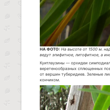
НА ФОТО:
На высоте от 1500 м. н
ведут эпифитное, литофитное, а ин
Куитлаузины — орхидеи симподиал
веретенообразных сплющенных псе
от вершин туберидиев. Зеленые ли
кончиком.