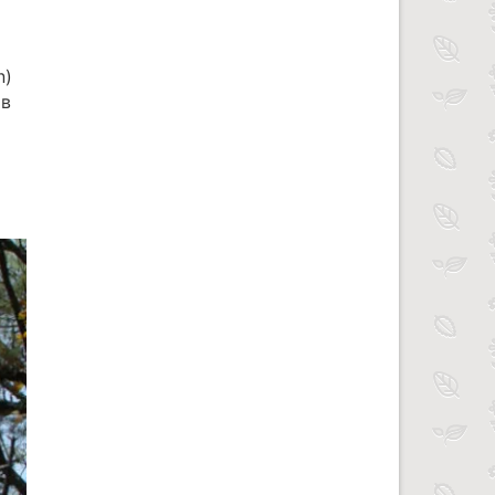
n)
 в