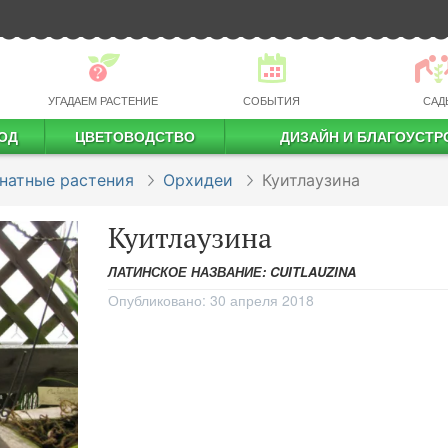
УГАДАЕМ РАСТЕНИЕ
СОБЫТИЯ
САД
ОД
ЦВЕТОВОДСТВО
ДИЗАЙН И БЛАГОУСТР
профессиональное растениеводство
натные растения
Орхидеи
Куитлаузина
Куитлаузина
ЛАТИНСКОЕ НАЗВАНИЕ: CUITLAUZINA
Опубликовано:
30 апреля 2018