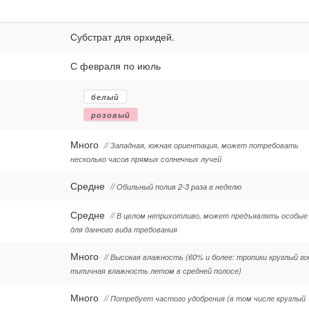
Субстрат для орхидей.
С февраля по июль
белый
розовый
Много
// Западная, южная ориентация, может потребовать
несколько часов прямых солнечных лучей
Средне
// Обильный полив 2-3 раза в неделю
Средне
// В целом неприхотливо, может предъявлять особые
для данного вида требования
Много
// Высокая влажность (60% и более: тропики круглый го
типичная влажность летом в средней полосе)
Много
// Потребует частого удобрения (в том числе круглый