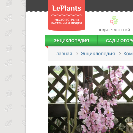
ПОДБОР РАСТЕНИЙ
ЭНЦИКЛОПЕДИЯ
САД И ОГОР
Лекарственные растения
Посадка деревьев и кустарников
Посадка ягодных культур
Сбор и хранение урожая
Главная
Энциклопедия
Ком