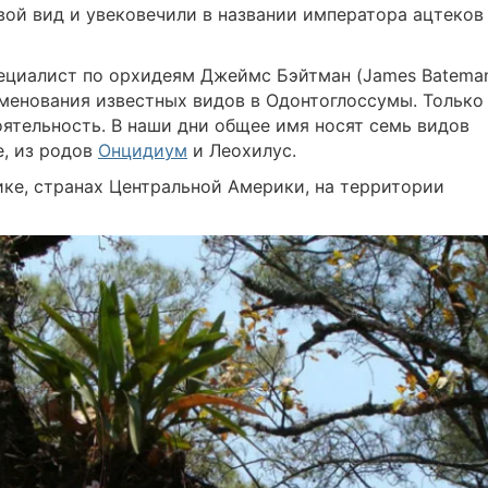
овой вид и увековечили в названии императора ацтеков
пециалист по орхидеям Джеймс Бэйтман (James Batema
менования известных видов в Одонтоглоссумы. Только
оятельность. В наши дни общее имя носят семь видов
е, из родов
Онцидиум
и Леохилус.
ке, странах Центральной Америки, на территории