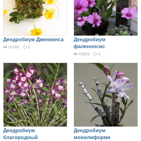
Дендробиум Дженкинса
Дендробиум
фаленопсис
16160
3
15923
4
Дендробиум
Дендробиум
благородный
монилиформе