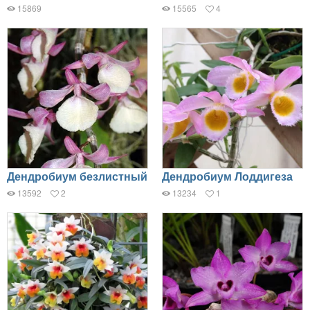
15869
15565
4
Дендробиум безлистный
Дендробиум Лоддигеза
13592
2
13234
1