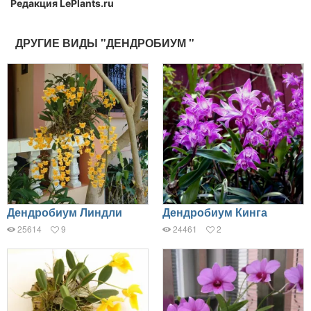
Редакция LePlants.ru
ДРУГИЕ ВИДЫ "ДЕНДРОБИУМ "
Дендробиум Линдли
Дендробиум Кинга
25614
9
24461
2