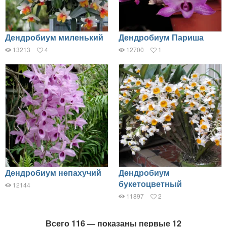
Дендробиум миленький
Дендробиум Париша
13213
4
12700
1
Дендробиум непахучий
Дендробиум
букетоцветный
12144
11897
2
Всего 116 — показаны первые 12