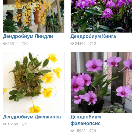
Дендробиум Линдли
Дендробиум Кинга
25611
9
24460
2
Дендробиум Дженкинса
Дендробиум
фаленопсис
16159
3
15922
4