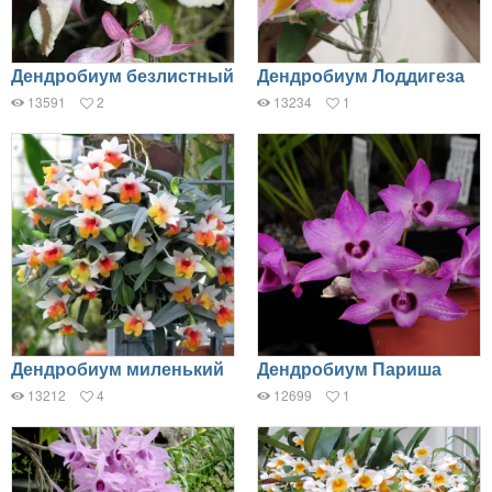
Дендробиум безлистный
Дендробиум Лоддигеза
13591
2
13234
1
Дендробиум миленький
Дендробиум Париша
13212
4
12699
1