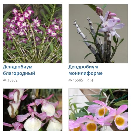
Дендробиум
Дендробиум
благородный
монилиформе
15869
15565
4