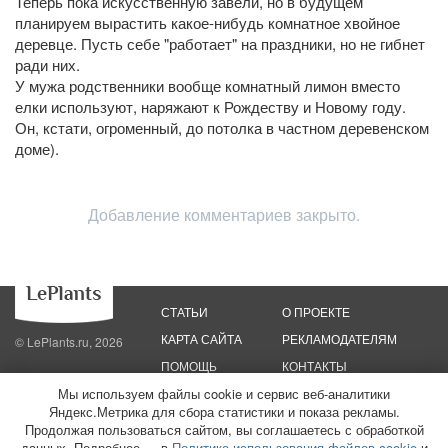
Теперь пока искусственную завели, но в будущем
планируем вырастить какое-нибудь комнатное хвойное
деревце. Пусть себе "работает" на праздники, но не гибнет
ради них.
У мужа родственники вообще комнатный лимон вместо
елки используют, наряжают к Рождеству и Новому году.
Он, кстати, огроменный, до потолка в частном деревенском
доме).
Добавление комментариев закрыто.
СТАТЬИ
О ПРОЕКТЕ
КАРТА САЙТА
РЕКЛАМОДАТЕЛЯМ
© LePlants.ru, 2026
ПОМОЩЬ
КОНТАКТЫ
Мы используем файлы cookie и сервис веб-аналитики
Яндекс.Метрика для сбора статистики и показа рекламы.
Политика конфиденциальности
Политика использования файлов cookie
Пользовательское соглашение
Редакционные стандарты
Продолжая пользоваться сайтом, вы соглашаетесь с обработкой
данных. Подробнее — в
Политике использования файлов cookie
и