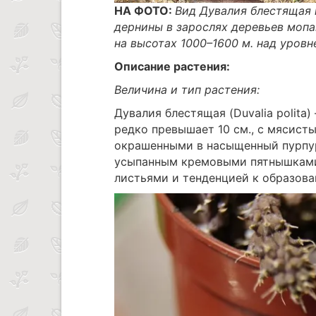
НА ФОТО:
Вид Дувалия блестящая 
дернины в зарослях деревьев мопа
на высотах 1000–1600 м. над уровн
Описание растения:
Величина и тип растения:
Дувалия блестящая (Duvalia polita
редко превышает 10 см., с мясист
окрашенными в насыщенный пурпур
усыпанным кремовыми пятнышками
листьями и тенденцией к образов