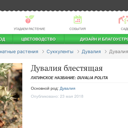
УГАДАЕМ РАСТЕНИЕ
СОБЫТИЯ
САД
ОД
ЦВЕТОВОДСТВО
ДИЗАЙН И БЛАГОУСТР
профессиональное растениеводство
натные растения
Суккуленты
Дувалия
Дувалия
Дувалия блестящая
ЛАТИНСКОЕ НАЗВАНИЕ: DUVALIA POLITA
Основной род:
Дувалия
Опубликовано:
23 мая 2018