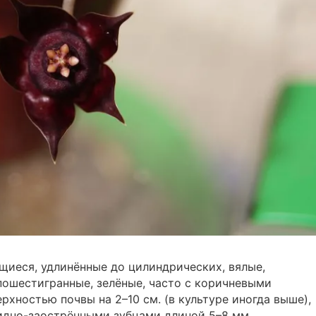
щиеся, удлинённые до цилиндрических, вялые,
пошестигранные, зелёные, часто с коричневыми
хностью почвы на 2–10 см. (в культуре иногда выше),
видно-заострёнными зубцами длиной 5–8 мм.