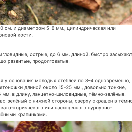
10 см. и диаметром 5–8 мм., цилиндрическая или
оновой кости.
игловидные, острые, до 6 мм. длиной, быстро засыхают
шо развитые, продолговатые.
я у основания молодых стеблей по 3–4 одновременно,
етоножки длиной около 15–25 мм., довольно тонкие,
 мм. в длину, ланцетно-шиловидные, тёмно-зелёные.
во-зелёный с нижней стороны, сверху окрашен в тёмн
овато-коричневого или насыщенного пурпурно-
лёными крапинками.