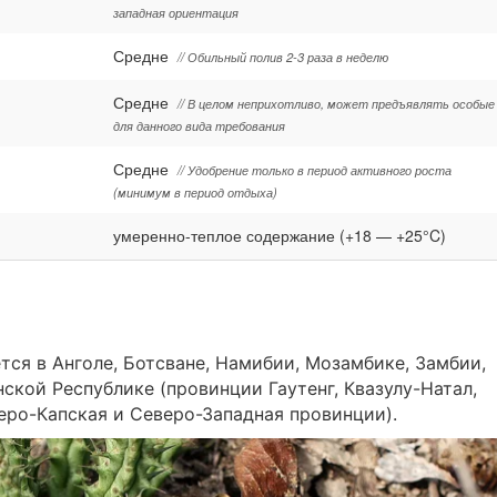
западная ориентация
Средне
// Обильный полив 2-3 раза в неделю
Средне
// В целом неприхотливо, может предъявлять особые
для данного вида требования
Средне
// Удобрение только в период активного роста
(минимум в период отдыха)
умеренно-теплое содержание (+18 — +25°C)
тся в Анголе, Ботсване, Намибии, Мозамбике, Замбии,
кой Республике (провинции Гаутенг, Квазулу-Натал,
еро-Капская и Северо-Западная провинции).