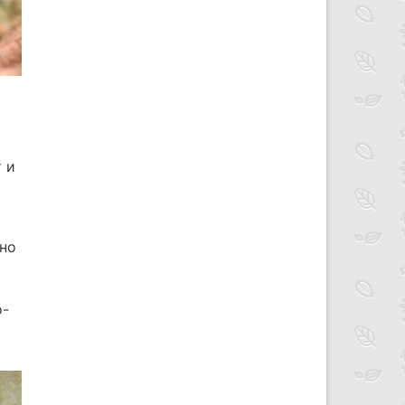
 и
 но
о-