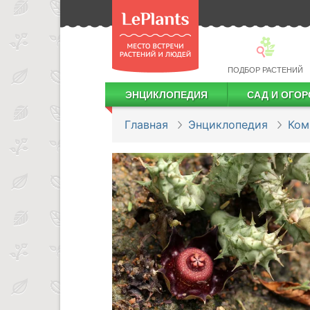
ПОДБОР РАСТЕНИЙ
ЭНЦИКЛОПЕДИЯ
САД И ОГОР
Лекарственные растения
Посадка деревьев и кустарников
Посадка ягодных культур
Сбор и хранение урожая
Главная
Энциклопедия
Ком