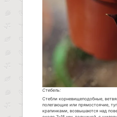
Стебель:
Стебли корневищеподобные, ветвя
полегающие или прямостоячие, ту
крапинками, возвышаются над повер
около 7–15 мм. толщиной, с шило