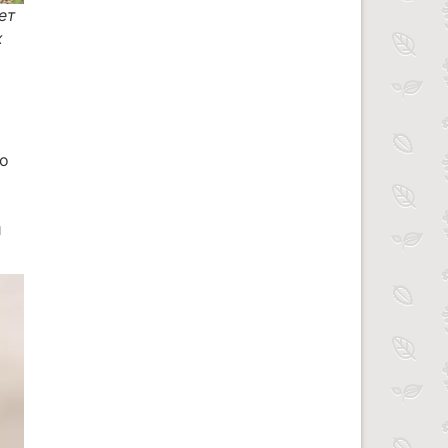
ет
х
го
и