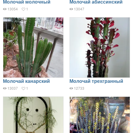
Молочай молочный
Молочай абиссинский
13054
1
13047
Молочай канарский
Молочай трехгранный
13037
1
12733