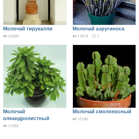
Молочай тирукалли
Молочай аэругиноса
12426
11673
1
Молочай
Молочай смолоносный
олеандролистный
10190
11055