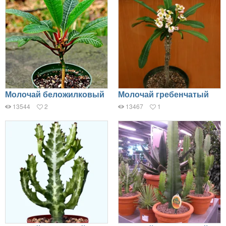
Молочай беложилковый
Молочай гребенчатый
13544
2
13467
1