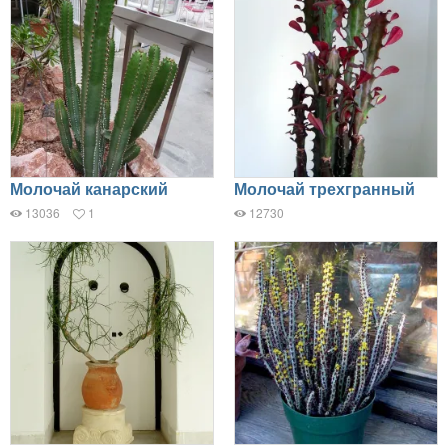
Молочай канарский
Молочай трехгранный
13036
1
12730