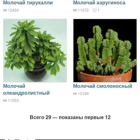
Молочай тирукалли
Молочай аэругиноса
12424
11672
1
Молочай
Молочай смолоносный
олеандролистный
10189
11053
Всего 29 — показаны первые 12