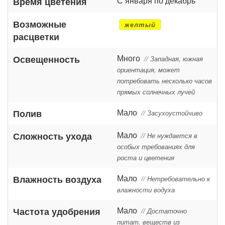
С января по декабрь
Время цветения
Возможные
желтый
расцветки
Много
Освещенность
// Западная, южная
ориентация, может
потребовать несколько часов
прямых солнечных лучей
Мало
Полив
// Засухоустойчиво
Мало
Сложность ухода
// Не нуждается в
особых требованиях для
роста и цветения
Мало
Влажность воздуха
// Нетребовательно к
влажности водуха
Мало
Частота удобрения
// Достаточно
питат. веществ из