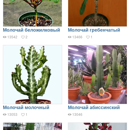
Молочай беложилковый
Молочай гребенчатый
13542
2
13466
1
Молочай молочный
Молочай абиссинский
13053
1
13046