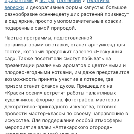
Хризантемы
и
астры
,
гортензии
и
георгины
,
верески
и декоративные формы капусты: большое
разнообразие осеннецветущих растений привнесут
в сад яркие, просто умопомрачительные краски,
подаренные самой природой.
Частью программы, подготовленной
организаторами выставки, станет арт-уикенд для
гостей, который предложит галерея «Нескучный
сад». Также посетители смогут побывать на
презентации различных ароматов с цветочными и
плодово-ягодными нотками, им даже представится
возможность принять участие в лотерее, где
призом станет флакон духов. Пришедших на
«Краски осени» встретят работы талантливых
художников, флористов, фотографов, мастеров
декоративно-прикладного искусства, готовых
провести мастер-классы по своему направлению в
искусстве. Для поддержания особой атмосферы
мероприятия аллеи «Аптекарского огорода»
наполнят звуки живой музыки.