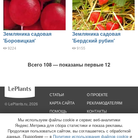
Земляника садовая
Земляника садовая
'Боровицкая'
'Бердский рубин'
9224
9155
Всего 108 — показаны первые 12
СТАТЬИ
О ПРОЕКТЕ
КАРТА САЙТА
РЕКЛАМОДАТЕЛЯМ
© LePlants.ru, 2026
ПОМОЩЬ
КОНТАКТЫ
Мы используем файлы cookie и сервис веб-аналитики
Политика конфиденциальности
Яндекс.Метрика для сбора статистики и показа рекламы.
Политика использования файлов cookie
Пользовательское соглашение
Редакционные стандарты
Продолжая пользоваться сайтом, вы соглашаетесь с обработкой
данных. Подробнее — в
Политике использования файлов cookie
и
ООО «Трафик»
ИНН 7813175200
ОГРН 1027806866724
Монетизация