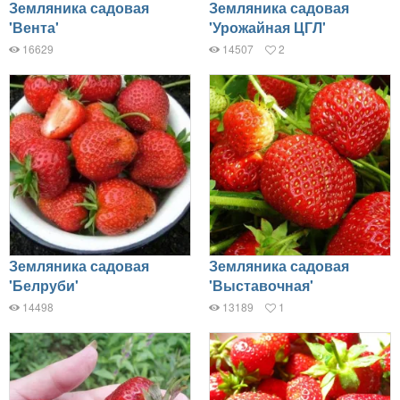
Земляника садовая
Земляника садовая
'Вента'
'Урожайная ЦГЛ'
16629
14507
2
Земляника садовая
Земляника садовая
'Белруби'
'Выставочная'
14498
13189
1