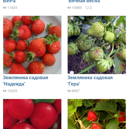
ВИРа'
'Вечная весна'
11824
10985
2
Земляника садовая
Земляника садовая
'Надежда'
'Гера'
10263
9697