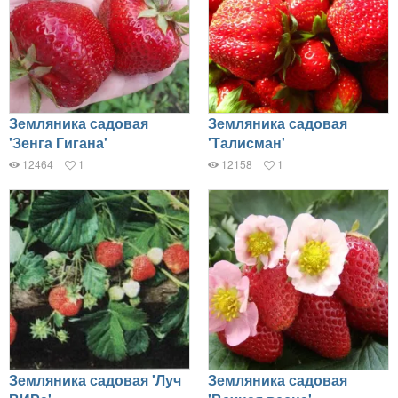
Земляника садовая
Земляника садовая
'Зенга Гигана'
'Талисман'
12464
1
12158
1
Земляника садовая 'Луч
Земляника садовая