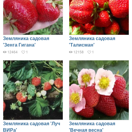
Земляника садовая
Земляника садовая
'Зенга Гигана'
'Талисман'
12464
1
12158
1
Земляника садовая 'Луч
Земляника садовая
ВИРа'
'Вечная весна'