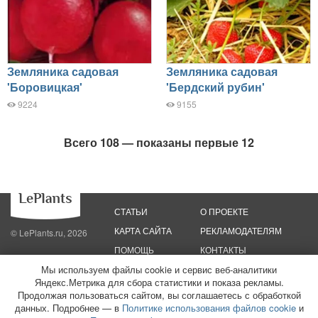
Земляника садовая
Земляника садовая
'Боровицкая'
'Бердский рубин'
9224
9155
Всего 108 — показаны первые 12
СТАТЬИ
О ПРОЕКТЕ
КАРТА САЙТА
РЕКЛАМОДАТЕЛЯМ
© LePlants.ru, 2026
ПОМОЩЬ
КОНТАКТЫ
Мы используем файлы cookie и сервис веб-аналитики
Политика конфиденциальности
Политика использования файлов cookie
Яндекс.Метрика для сбора статистики и показа рекламы.
Пользовательское соглашение
Редакционные стандарты
Продолжая пользоваться сайтом, вы соглашаетесь с обработкой
данных. Подробнее — в
Политике использования файлов cookie
и
ООО «Трафик»
ИНН 7813175200
ОГРН 1027806866724
Монетизация