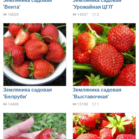
'Вента'
'Урожайная ЦГЛ'
16629
14507
2
Земляника садовая
Земляника садовая
'Белруби'
'Выставочная'
14498
13189
1