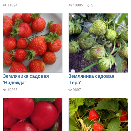
11824
10985
2
Земляника садовая
Земляника садовая
'Надежда'
'Гера'
10263
9697