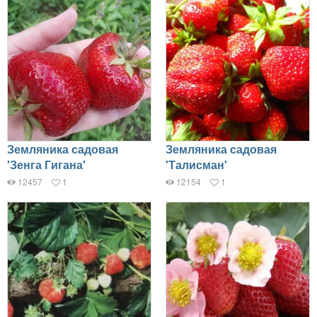
Земляника садовая
Земляника садовая
'Зенга Гигана'
'Талисман'
12457
1
12154
1