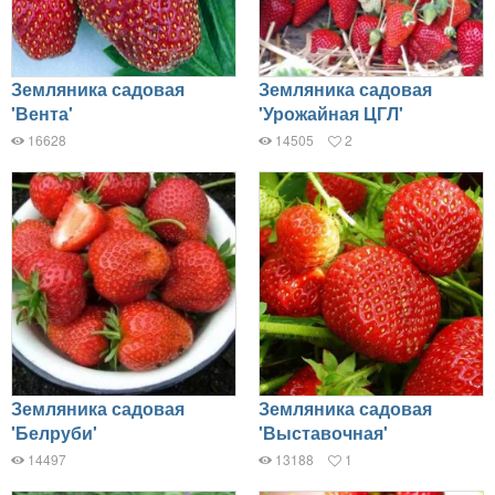
Земляника садовая
Земляника садовая
'Вента'
'Урожайная ЦГЛ'
16628
14505
2
Земляника садовая
Земляника садовая
'Белруби'
'Выставочная'
14497
13188
1