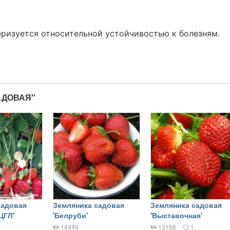
еризуется относительной устойчивостью к болезням.
АДОВАЯ"
садовая
Земляника садовая
Земляника садовая
ЦГЛ'
'Белруби'
'Выставочная'
14499
13188
1