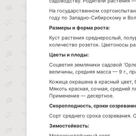
садоводству. Родители растения — 
На государственном сортоиспытани
году по Западно-Сибирскому и Вол
Размеры и форма роста:
Куст растения среднерослый, полу
количество розеток. Цветоносы ра
Цветы и плоды:
Соцветия земляники садовой 'Орл
величины, средняя масса — 9 г., п
Кожица окрашена в красный цвет, 
Мякоть красная, сочная, средней п
Применение — десертное.
Скороплодность, сроки созревани
Сорт среднего срока созревания. 
Зимостойкость:
Морозоустойчивый сорт.