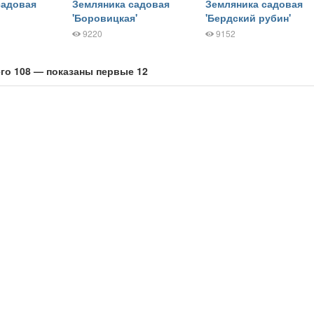
садовая
Земляника садовая
Земляника садовая
'Боровицкая'
'Бердский рубин'
9220
9152
го 108 — показаны первые 12