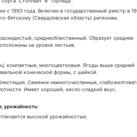
сорта 'Стоплайт' и 'Торпеда'.
и с 1993 года. Включен в государственный реестр в 1
го-Вятскому (Свердловская область) регионам.
раскидистый, среднеоблиственный. Образует среднее
сположены на уровне листьев.
ец' компактные, многоцветковые. Ягоды выше средней
равильной конической формы, с шейкой.
блестящая. Семянки немногочисленные, слабожелтоват
лотности. Имеет хороший, кисло-сладкий вкус.
я, урожайность:
Отличается высокой урожайностью.