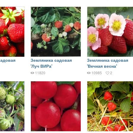
садовая
Земляника садовая
Земляника садовая
'Луч ВИРа'
'Вечная весна'
11820
10985
2