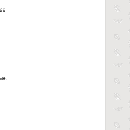
999
ые.