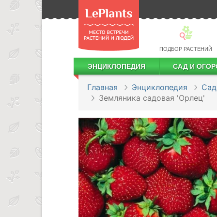
ПОДБОР РАСТЕНИЙ
ЭНЦИКЛОПЕДИЯ
САД И ОГОР
Лекарственные растения
Посадка деревьев и кустарников
Посадка ягодных культур
Сбор и хранение урожая
Главная
Энциклопедия
Сад
Земляника садовая 'Орлец'