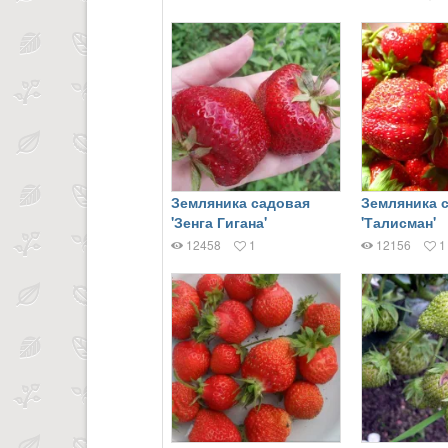
Земляника садовая
Земляника 
'Зенга Гигана'
'Талисман'
12458
1
12156
1