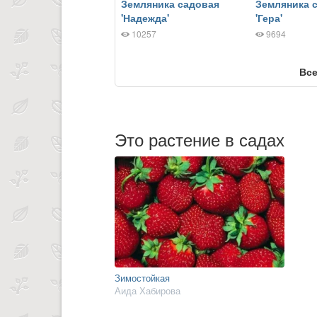
Земляника садовая
Земляника 
'Надежда'
'Гера'
10257
9694
Все
Это растение в садах
Зимостойкая
Аида Хабирова