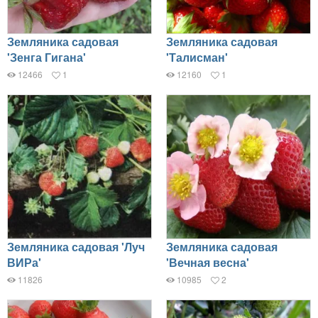
Земляника садовая
Земляника садовая
'Зенга Гигана'
'Талисман'
12466
1
12160
1
Земляника садовая 'Луч
Земляника садовая
ВИРа'
'Вечная весна'
11826
10985
2