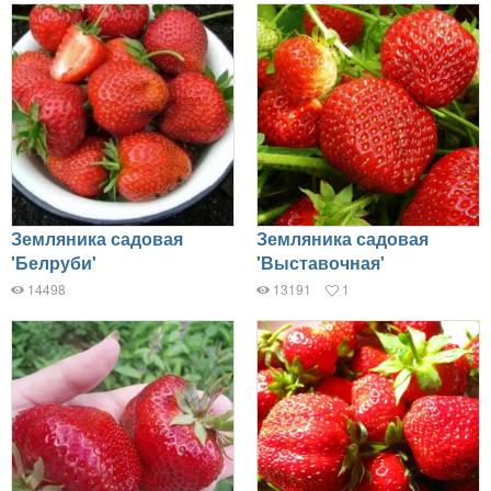
Земляника садовая
Земляника садовая
'Белруби'
'Выставочная'
14498
13191
1