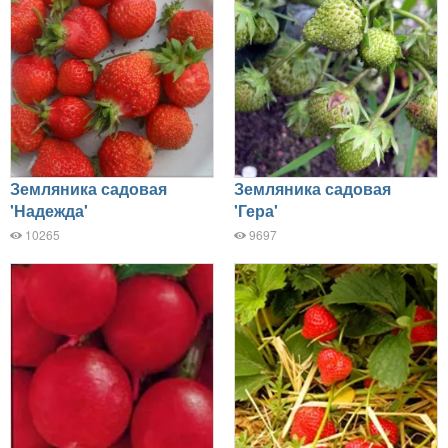
Земляника садовая
Земляника садовая
'Надежда'
'Гера'
10265
9697