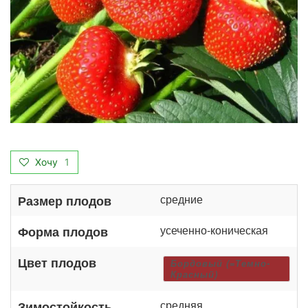
Хочу
1
средние
Размер плодов
усеченно-коническая
Форма плодов
Цвет плодов
Бордовый (=Темно-
Красный)
средняя
Зимостойкость