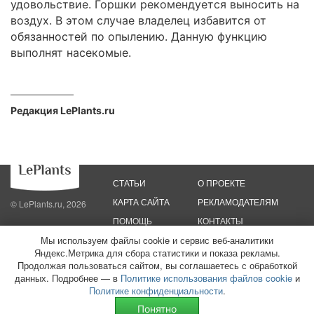
удовольствие. Горшки рекомендуется выносить на
воздух. В этом случае владелец избавится от
обязанностей по опылению. Данную функцию
выполнят насекомые.
Редакция LePlants.ru
СТАТЬИ
О ПРОЕКТЕ
КАРТА САЙТА
РЕКЛАМОДАТЕЛЯМ
© LePlants.ru, 2026
ПОМОЩЬ
КОНТАКТЫ
Мы используем файлы cookie и сервис веб-аналитики
Политика конфиденциальности
Политика использования файлов cookie
Яндекс.Метрика для сбора статистики и показа рекламы.
Пользовательское соглашение
Редакционные стандарты
Продолжая пользоваться сайтом, вы соглашаетесь с обработкой
данных. Подробнее — в
Политике использования файлов cookie
и
ООО «Трафик»
ИНН 7813175200
ОГРН 1027806866724
Монетизация
Политике конфиденциальности
.
сайтов
16+
Понятно