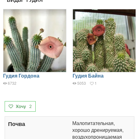
Гудия Гордона
Гудия Байна
6732
5053
1
Хочу
2
Малопитательная,
Почва
хорошо дренируемая,
воздухопроницаемая