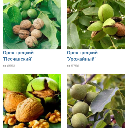
Орех грецкий
Орех грецкий
'Песчанский'
'Урожайный'
6553
5756