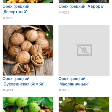
Орех грецкий
Орех грецкий 'Аврора'
'Десертный'
4298
5266
Орех грецкий
Орех грецкий
'Буковинская бомба'
'Масляничный'
4244
3967