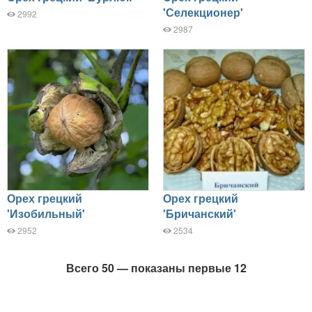
'Селекционер'
2992
2987
Орех грецкий
Орех грецкий
'Изобильный'
'Бричанский'
2952
2534
Всего 50 — показаны первые 12