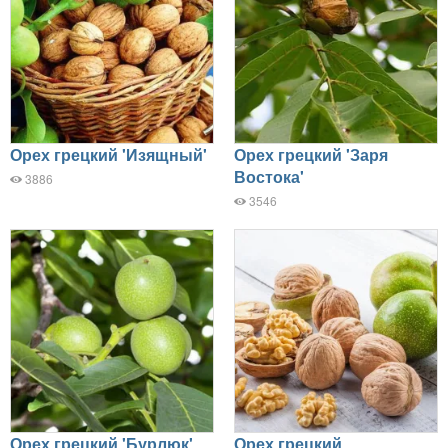
Орех грецкий 'Изящный'
Орех грецкий 'Заря
Востока'
3886
3546
Орех грецкий 'Бурлюк'
Орех грецкий