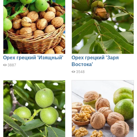
Орех грецкий 'Изящный'
Орех грецкий 'Заря
Востока'
3887
3548