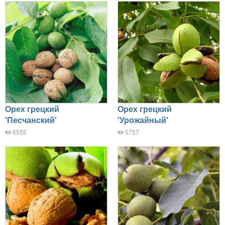
Орех грецкий
Орех грецкий
'Песчанский'
'Урожайный'
6555
5757