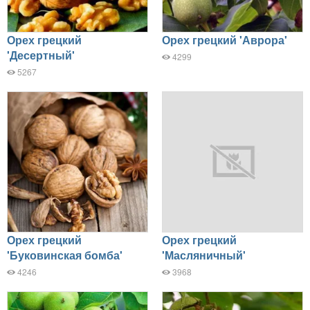
Орех грецкий
Орех грецкий 'Аврора'
'Десертный'
4299
5267
Орех грецкий
Орех грецкий
'Буковинская бомба'
'Масляничный'
4246
3968