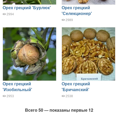
Орех грецкий 'Бурлюк'
Орех грецкий
'Селекционер'
2994
2989
Орех грецкий
Орех грецкий
'Изобильный'
'Бричанский'
2953
2538
Всего 50 — показаны первые 12