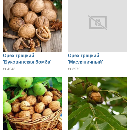
Орех грецкий
Орех грецкий
'Буковинская бомба'
'Масляничный'
4248
3972