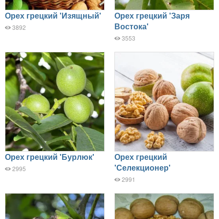
Орех грецкий 'Изящный'
Орех грецкий 'Заря
Востока'
3892
3553
Орех грецкий 'Бурлюк'
Орех грецкий
'Селекционер'
2995
2991