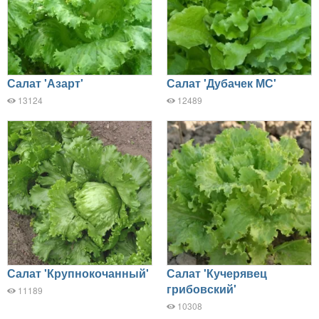
Салат 'Азарт'
Салат 'Дубачек МС'
13124
12489
Салат 'Крупнокочанный'
Салат 'Кучерявец
грибовский'
11189
10308