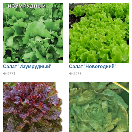
Салат 'Изумрудный'
Салат 'Новогодний'
9771
9578