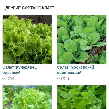
ДРУГИЕ СОРТА "САЛАТ"
Салат 'Кучерявец
Салат 'Московский
одесский'
парниковый'
19766
17744