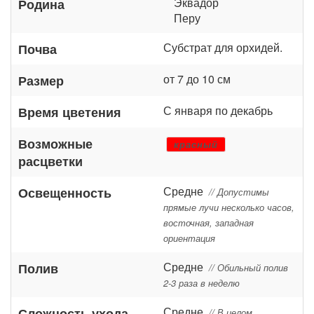
Эквадор
Родина
Перу
Субстрат для орхидей.
Почва
от 7 до 10 см
Размер
С января по декабрь
Время цветения
Возможные
красный
расцветки
Средне
Освещенность
// Допустимы
прямые лучи несколько часов,
восточная, западная
ориентация
Средне
Полив
// Обильный полив
2-3 раза в неделю
Средне
Сложность ухода
// В целом