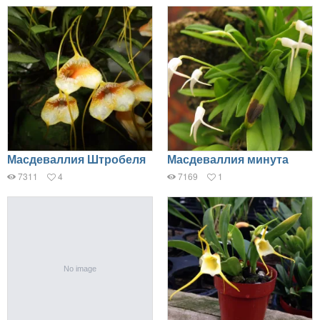
Масдеваллия Штробеля
Масдеваллия минута
7311
4
7169
1