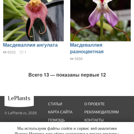
Масдеваллия ангулата
Масдеваллия
разноцветная
6502
1
5896
Всего 13 — показаны первые 12
СТАТЬИ
О ПРОЕКТЕ
КАРТА САЙТА
РЕКЛАМОДАТЕЛЯМ
© LePlants.ru, 2026
ПОМОЩЬ
КОНТАКТЫ
Мы используем файлы cookie и сервис веб-аналитики
Яндекс.Метрика для сбора статистики и показа рекламы.
Политика конфиденциальности
Политика использования файлов cookie