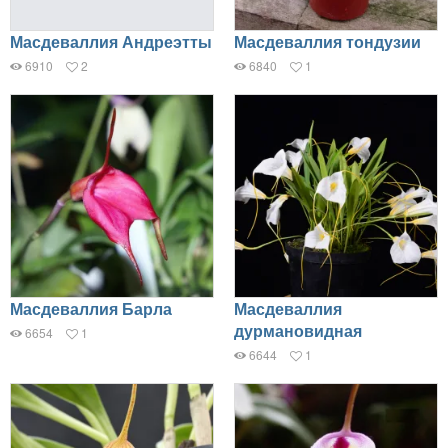
Масдеваллия Андреэтты
Масдеваллия тондузии
6910
2
6840
1
Масдеваллия Барла
Масдеваллия
дурмановидная
6654
1
6644
1