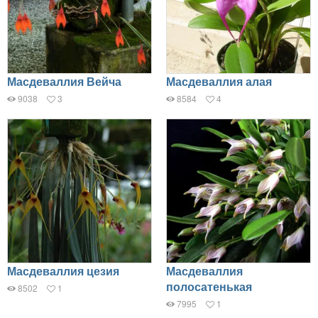
Масдеваллия Вейча
Масдеваллия алая
9038
3
8584
4
Масдеваллия цезия
Масдеваллия
полосатенькая
8502
1
7995
1