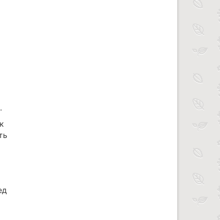
.
к
ть
ед