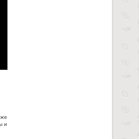
кже
ы и