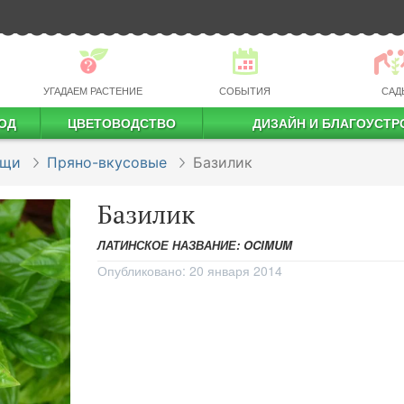
УГАДАЕМ РАСТЕНИЕ
СОБЫТИЯ
САД
ОД
ЦВЕТОВОДСТВО
ДИЗАЙН И БЛАГОУСТР
профессиональное растениеводство
ощи
Пряно-вкусовые
Базилик
Базилик
ЛАТИНСКОЕ НАЗВАНИЕ: OCIMUM
Опубликовано:
20 января 2014