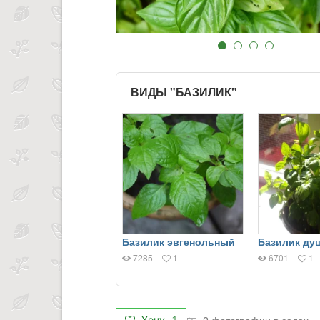
ВИДЫ "БАЗИЛИК"
Базилик эвгенольный
Базилик ду
7285
1
6701
1
2 фотографии в садах
Хочу
1