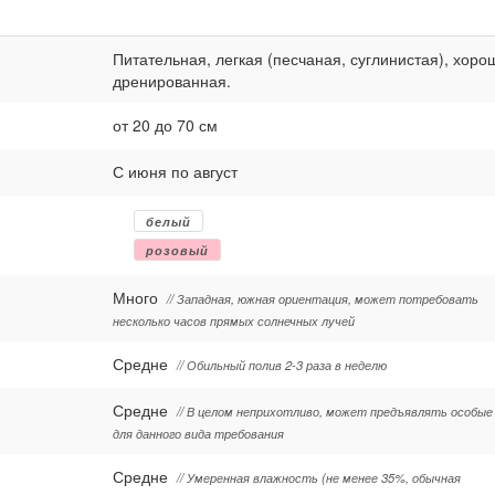
Питательная, легкая (песчаная, суглинистая), хоро
дренированная.
от 20 до 70 см
С июня по август
белый
розовый
Много
// Западная, южная ориентация, может потребовать
несколько часов прямых солнечных лучей
Средне
// Обильный полив 2-3 раза в неделю
Средне
// В целом неприхотливо, может предъявлять особые
для данного вида требования
Средне
// Умеренная влажность (не менее 35%, обычная