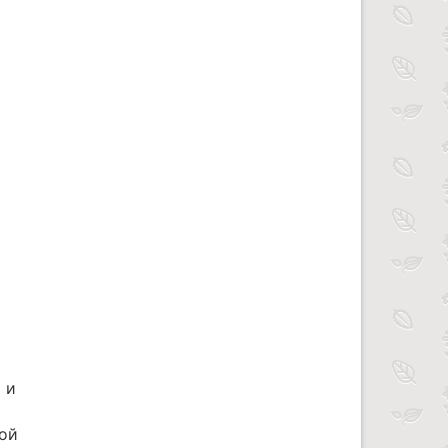
 и
ной