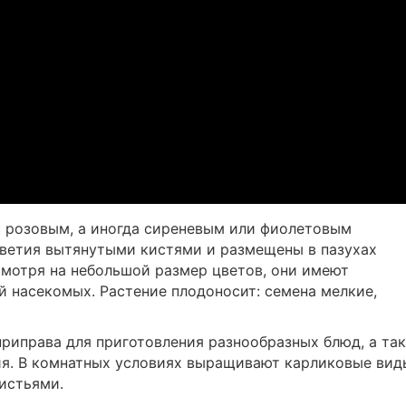
с розовым, а иногда сиреневым или фиолетовым
цветия вытянутыми кистями и размещены в пазухах
смотря на небольшой размер цветов, они имеют
 насекомых. Растение плодоносит: семена мелкие,
риправа для приготовления разнообразных блюд, а та
ия. В комнатных условиях выращивают карликовые вид
истьями.