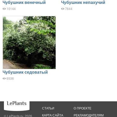
Чубушник венечный
Чубушник непахучий
10144
7644
Чубушник седоватый
6536
СТАТЬИ
О ПРОЕКТЕ
КАРТА САЙТА
РЕКЛАМОДАТЕЛЯМ
© LePlants.ru, 2026