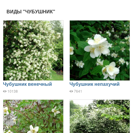
ВИДЫ "ЧУБУШНИК"
Чубушник венечный
Чубушник непахучий
10138
7641