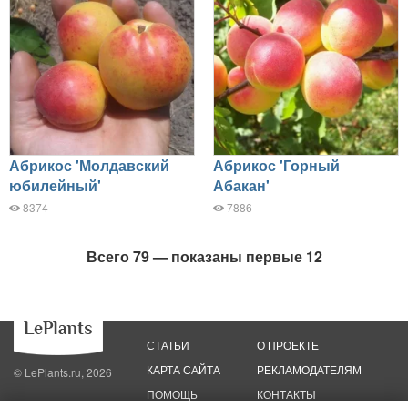
Абрикос 'Молдавский
Абрикос 'Горный
юбилейный'
Абакан'
8374
7886
Всего 79 — показаны первые 12
СТАТЬИ
О ПРОЕКТЕ
КАРТА САЙТА
РЕКЛАМОДАТЕЛЯМ
© LePlants.ru, 2026
ПОМОЩЬ
КОНТАКТЫ