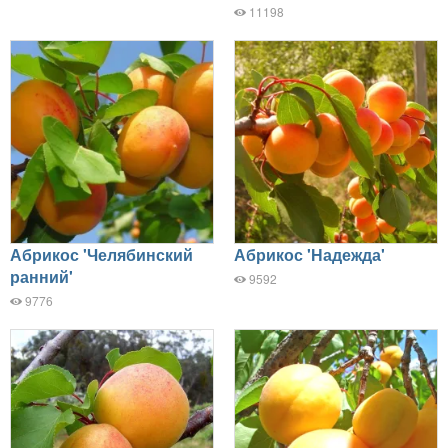
11198
Абрикос 'Челябинский
Абрикос 'Надежда'
ранний'
9592
9776