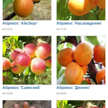
Абрикос 'Айсберг'
Абрикос 'Наслаждение'
9463
9195
Абрикос 'Саянский'
Абрикос 'Дионис'
8988
8899