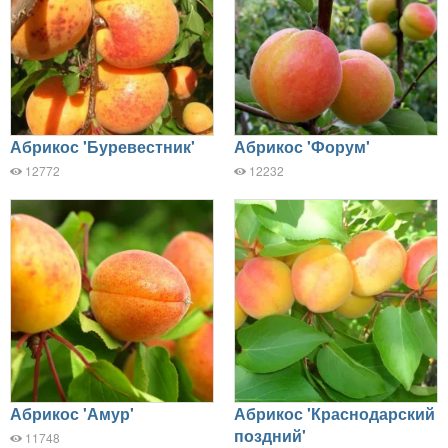
Абрикос 'Буревестник'
Абрикос 'Форум'
12772
12232
Абрикос 'Амур'
Абрикос 'Краснодарский
поздний'
11748