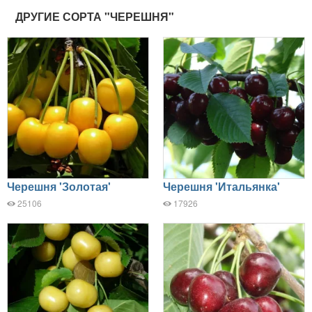
ДРУГИЕ СОРТА "ЧЕРЕШНЯ"
Черешня 'Золотая'
Черешня 'Итальянка'
25106
17926