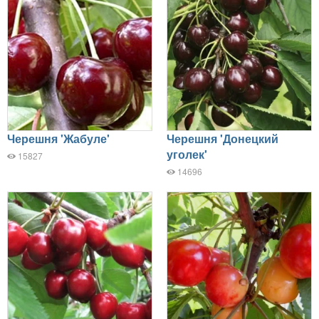
Черешня 'Жабуле'
Черешня 'Донецкий
уголек'
15827
14696