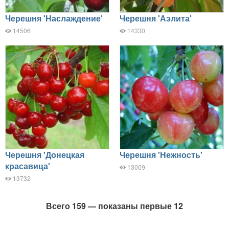
Черешня 'Наслаждение'
Черешня 'Аэлита'
14506
14330
Черешня 'Донецкая
Черешня 'Нежность'
красавица'
13009
13732
Всего 159 — показаны первые 12