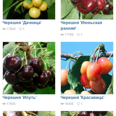
Черешня 'Дачница'
Черешня 'Июньская
ранняя'
17805
1
17769
1
Черешня 'Ипуть'
Черешня 'Красавица'
17635
16455
1