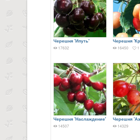
Черешня 'Ипуть'
Черешня 'Кр
17632
16450
1
Черешня 'Наслаждение'
Черешня 'Аэ
14507
14329