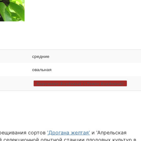
средние
овальная
Коричнево-Бордовый (=Темно-Бордовый)
крещивания сортов
'Дрогана желтая'
и 'Апрельская
ой селекционной опытной станции плодовых культур в