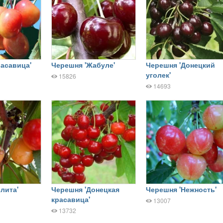
асавица'
Черешня 'Жабуле'
Черешня 'Донецкий
уголек'
15826
14693
лита'
Черешня 'Донецкая
Черешня 'Нежность'
красавица'
13007
13732