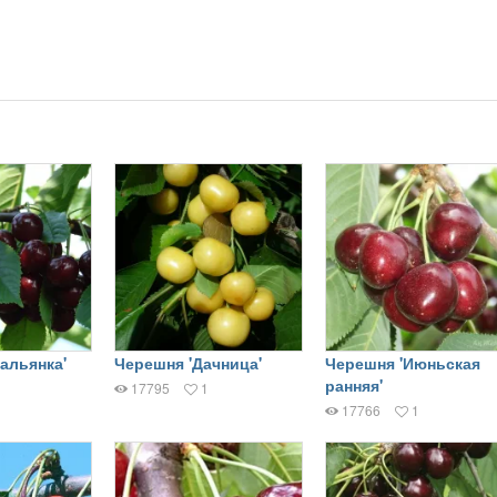
альянка'
Черешня 'Дачница'
Черешня 'Июньская
ранняя'
17795
1
17766
1