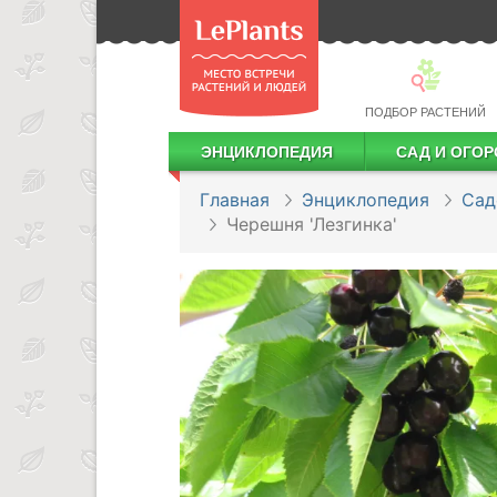
ПОДБОР РАСТЕНИЙ
ЭНЦИКЛОПЕДИЯ
САД И ОГОР
Лекарственные растения
Посадка деревьев и кустарников
Посадка ягодных культур
Сбор и хранение урожая
Главная
Энциклопедия
Сад
Черешня 'Лезгинка'