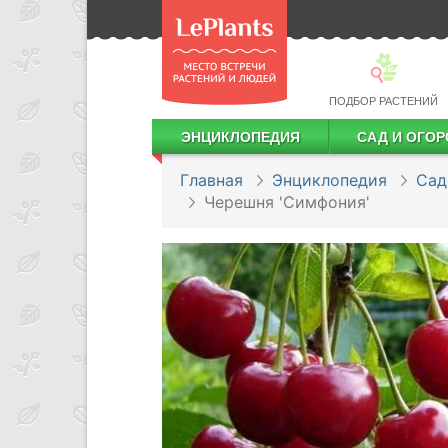
ПОДБОР РАСТЕНИЙ
ЭНЦИКЛОПЕДИЯ
САД И ОГОР
Лекарственные растения
Посадка деревьев и кустарников
Посадка ягодных культур
Сбор и хранение урожая
Главная
Энциклопедия
Сад
Черешня 'Симфония'