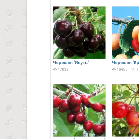
Черешня 'Ипуть'
Черешня 'Кр
17633
16455
1