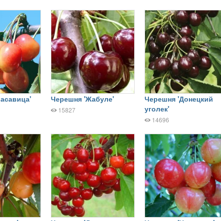
асавица'
Черешня 'Жабуле'
Черешня 'Донецкий
уголек'
15827
14696