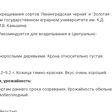
крещивания сортов 'Ленинградская черная' и 'Золотая
м государственном аграрном университете им. К.Д.
.В. Каньшина.
Рекомендуется для возделывания в Центрально-
норослыми деревьями. Крона относительно густая.
2–5.2 г. Кожица темно-красная. Вкус очень хороший.
я, урожайность:
ортам раннего срока созревания. Урожайность обильна
мобесплодный.
йкостью.