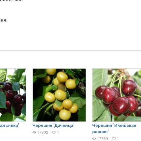
яя.
альянка'
Черешня 'Дачница'
Черешня 'Июньская
ранняя'
17802
1
17769
1