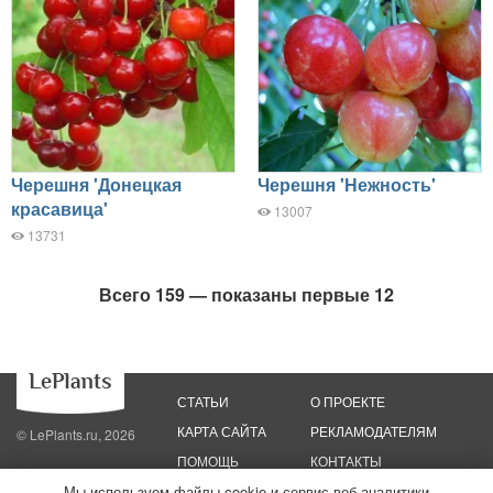
Черешня 'Донецкая
Черешня 'Нежность'
красавица'
13007
13731
Всего 159 — показаны первые 12
СТАТЬИ
О ПРОЕКТЕ
КАРТА САЙТА
РЕКЛАМОДАТЕЛЯМ
© LePlants.ru, 2026
ПОМОЩЬ
КОНТАКТЫ
Мы используем файлы cookie и сервис веб-аналитики