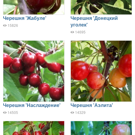
Черешня 'Жабуле'
Черешня 'Донецкий
уголек'
15826
14695
Черешня 'Наслаждение'
Черешня 'Аэлита'
14505
14329