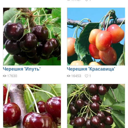
Черешня 'Ипуть'
Черешня 'Красавица'
17630
16453
1