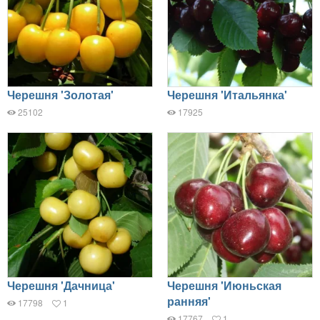
Черешня 'Золотая'
Черешня 'Итальянка'
25102
17925
Черешня 'Дачница'
Черешня 'Июньская
ранняя'
17798
1
17767
1