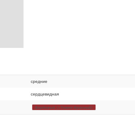
средние
сердцевидная
Бордовый (=Темно-Красный)