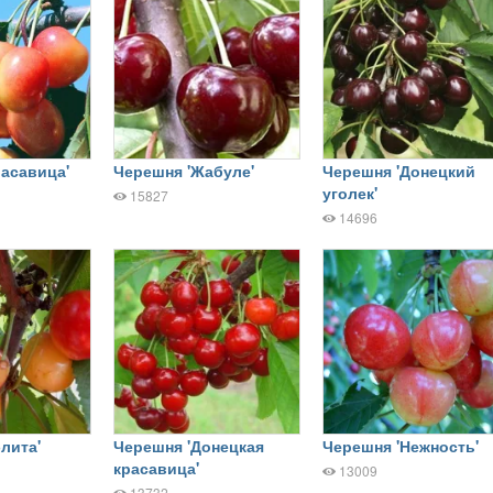
асавица'
Черешня 'Жабуле'
Черешня 'Донецкий
уголек'
15827
14696
лита'
Черешня 'Донецкая
Черешня 'Нежность'
красавица'
13009
13732