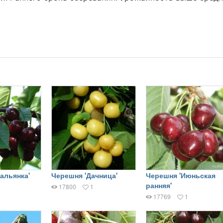
альянка'
Черешня 'Дачница'
Черешня 'Июньская
ранняя'
17800
1
17769
1