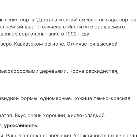
пыления сорта 'Дрогана желтая' смесью пыльцы сортов
 'Солнечный шар'. Получена в Институте орошаемого
твенное сортоиспытание в 1992 году.
еверо-Кавказском регионе. Отличается высокой
 высокорослыми деревьями. Крона раскидистая,
дцевидной формы, одномерные. Кожица темно-красная,
атая. Вкус очень хороший, кисло-сладкий.
я, урожайность:
й. Раннего срока созревания. Урожайность выше средн