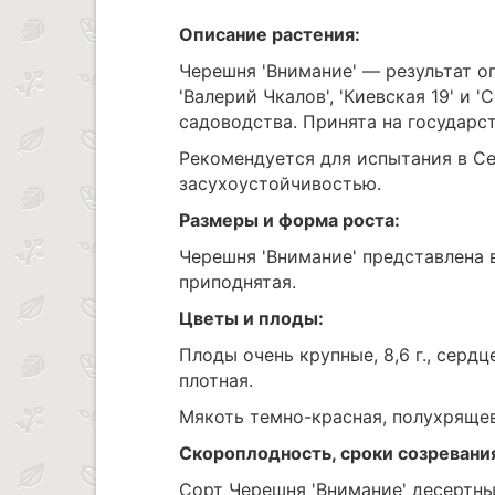
Описание растения:
Черешня 'Внимание' — результат о
'Валерий Чкалов', 'Киевская 19' и
садоводства. Принята на государс
Рекомендуется для испытания в С
засухоустойчивостью.
Размеры и форма роста:
Черешня 'Внимание' представлена
приподнятая.
Цветы и плоды:
Плоды очень крупные, 8,6 г., сер
плотная.
Мякоть темно-красная, полухрящев
Скороплодность, сроки созревани
Сорт Черешня 'Внимание' десертны