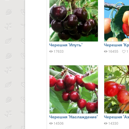
Черешня 'Ипуть'
Черешня 'Кр
17633
16455
1
Черешня 'Наслаждение'
Черешня 'Аэ
14506
14330