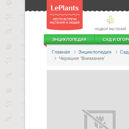
ПОДБОР РАСТЕНИЙ
ЭНЦИКЛОПЕДИЯ
САД И ОГОР
Лекарственные растения
Посадка деревьев и кустарников
Посадка ягодных культур
Сбор и хранение урожая
Главная
Энциклопедия
Сад
Черешня 'Внимание'