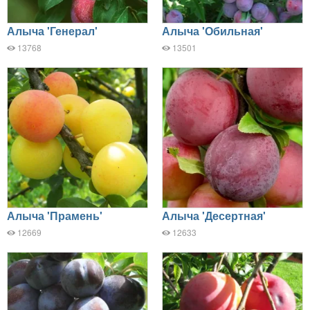
Алыча 'Генерал'
Алыча 'Обильная'
13768
13501
Алыча 'Прамень'
Алыча 'Десертная'
12669
12633