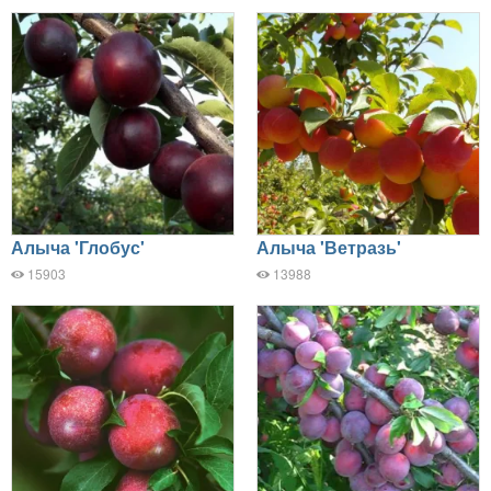
Алыча 'Глобус'
Алыча 'Ветразь'
15903
13988