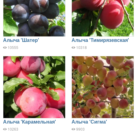
Алыча 'Шатер'
Алыча 'Тимирязевская'
10555
10318
Алыча 'Карамельная'
Алыча 'Сигма'
10263
9903