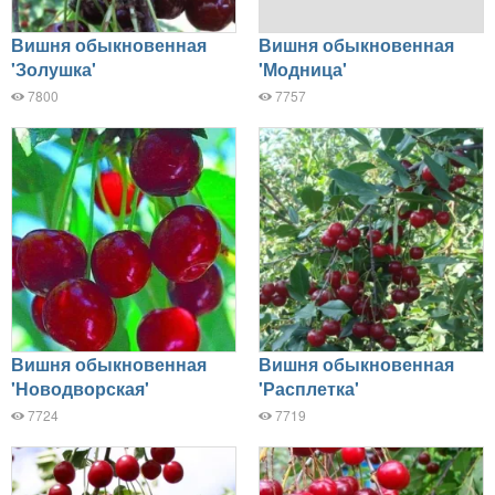
Вишня обыкновенная
Вишня обыкновенная
'Золушка'
'Модница'
7800
7757
Вишня обыкновенная
Вишня обыкновенная
'Новодворская'
'Расплетка'
7724
7719