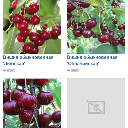
Вишня обыкновенная
Вишня обыкновенная
'Любская'
'Облачинская'
9350
8660