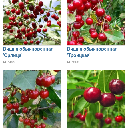
Вишня обыкновенная
Вишня обыкновенная
'Орлица'
'Троицкая'
7492
7060