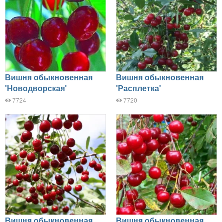
Вишня обыкновенная
Вишня обыкновенная
'Новодворская'
'Расплетка'
7724
7720
Вишня обыкновенная
Вишня обыкновенная