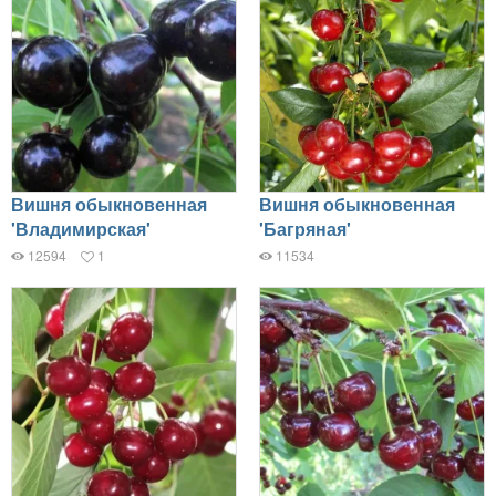
Вишня обыкновенная
Вишня обыкновенная
'Владимирская'
'Багряная'
12594
1
11534