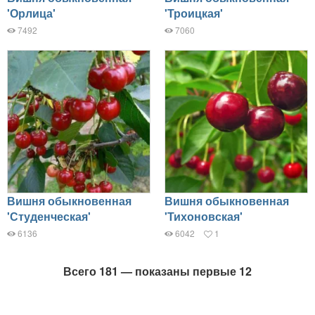
'Орлица'
'Троицкая'
7492
7060
Вишня обыкновенная
Вишня обыкновенная
'Студенческая'
'Тихоновская'
6136
6042
1
Всего 181 — показаны первые 12