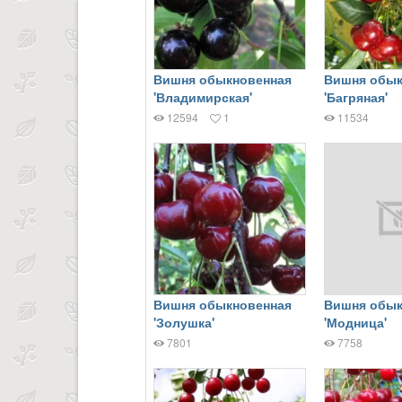
Вишня обыкновенная
Вишня обык
'Владимирская'
'Багряная'
12594
1
11534
Вишня обыкновенная
Вишня обык
'Золушка'
'Модница'
7801
7758