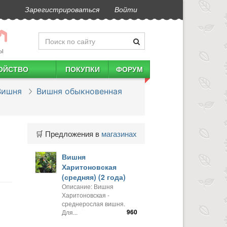
Зарегистрироваться
Войти
Ы
ОЙСТВО
ПОКУПКИ
ФОРУМ
Вишня
Вишня обыкновенная
🛒 Предложения в
магазинах
Вишня
Харитоновская
(средняя) (2 года)
Описание: Вишня
Харитоновская -
среднерослая вишня.
960
Для...