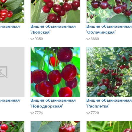
новенная
Вишня обыкновенная
Вишня обыкновенная
'Любская'
'Облачинская'
9350
8660
новенная
Вишня обыкновенная
Вишня обыкновенная
'Новодворская'
'Расплетка'
7724
7720