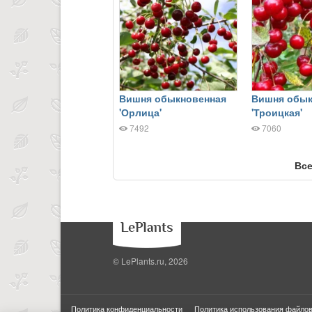
Вишня обыкновенная
Вишня обык
'Орлица'
'Троицкая'
7492
7060
Все
© LePlants.ru, 2026
Политика конфиденциальности
Политика использования файлов