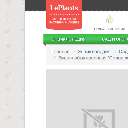
ПОДБОР РАСТЕНИЙ
ЭНЦИКЛОПЕДИЯ
САД И ОГОР
Лекарственные растения
Посадка деревьев и кустарников
Посадка ягодных культур
Сбор и хранение урожая
Главная
Энциклопедия
Сад
Вишня обыкновенная 'Орловск