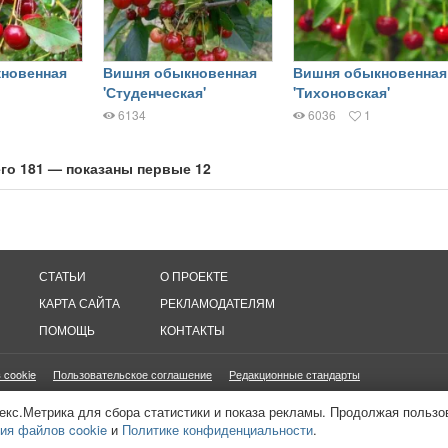
новенная
Вишня обыкновенная
Вишня обыкновенная
'Студенческая'
'Тихоновская'
6134
6036
1
го 181 — показаны первые 12
СТАТЬИ
О ПРОЕКТЕ
КАРТА САЙТА
РЕКЛАМОДАТЕЛЯМ
ПОМОЩЬ
КОНТАКТЫ
 cookie
Пользовательское соглашение
Редакционные стандарты
онетизация сайтов
16+
екс.Метрика для сбора статистики и показа рекламы. Продолжая пользо
ия файлов cookie
и
Политике конфиденциальности
.