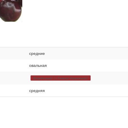
средние
овальная
Бордовый (=Темно-Красный)
средняя