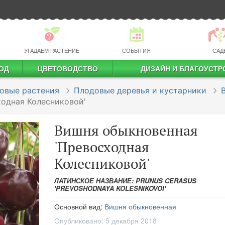
УГАДАЕМ РАСТЕНИЕ
СОБЫТИЯ
САД
ОД
ЦВЕТОВОДСТВО
ДИЗАЙН И БЛАГОУСТР
профессиональное растениеводство
овые растения
Плодовые деревья и кустарники
одная Колесниковой'
Вишня обыкновенная
'Превосходная
Колесниковой'
ЛАТИНСКОЕ НАЗВАНИЕ: PRUNUS CERASUS
'PREVOSHODNAYA KOLESNIKOVOI'
Основной вид:
Вишня обыкновенная
Опубликовано:
5 декабря 2018