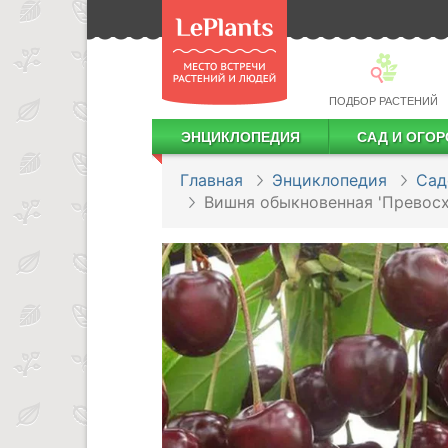
ПОДБОР РАСТЕНИЙ
ЭНЦИКЛОПЕДИЯ
САД И ОГОР
Лекарственные растения
Посадка деревьев и кустарников
Посадка ягодных культур
Сбор и хранение урожая
Главная
Энциклопедия
Сад
Вишня обыкновенная 'Превосх