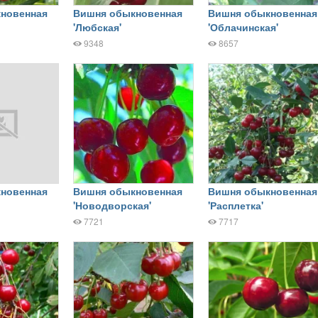
новенная
Вишня обыкновенная
Вишня обыкновенная
'Любская'
'Облачинская'
9348
8657
новенная
Вишня обыкновенная
Вишня обыкновенная
'Новодворская'
'Расплетка'
7721
7717