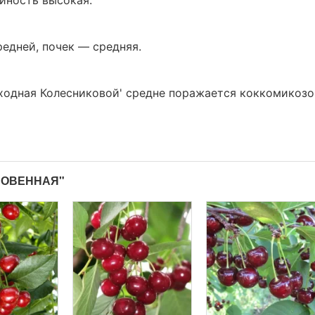
йность высокая.
едней, почек — средняя.
ходная Колесниковой' средне поражается коккомикозо
НОВЕННАЯ"