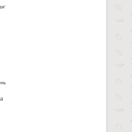
ая'
ень
ей