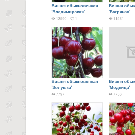
Вишня обыкновенная
Вишня обык
'Владимирская'
'Багряная'
12590
1
11531
Вишня обыкновенная
Вишня обык
'Золушка'
'Модница'
7797
7756