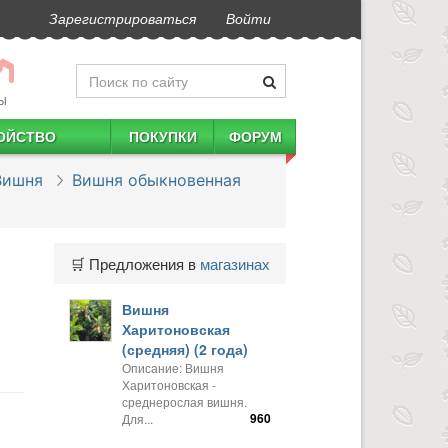
Зарегистрироваться
Войти
Ы
ОЙСТВО
ПОКУПКИ
ФОРУМ
Вишня
Вишня обыкновенная
🛒 Предложения в
магазинах
Вишня
Харитоновская
(средняя) (2 года)
Описание: Вишня
Харитоновская -
среднерослая вишня.
960
Для...