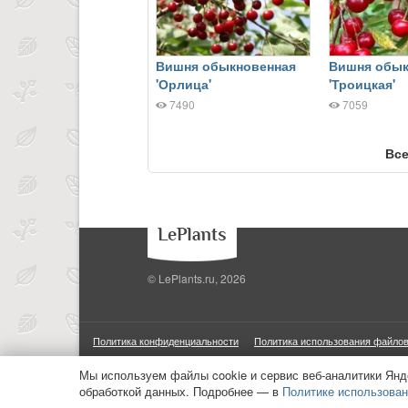
Вишня обыкновенная
Вишня обык
'Орлица'
'Троицкая'
7490
7059
Все
© LePlants.ru, 2026
Политика конфиденциальности
Политика использования файлов
ООО «Трафик»
ИНН 7813175200
ОГРН 1027806866724
М
Мы используем файлы cookie и сервис веб-аналитики Янд
обработкой данных. Подробнее — в
Политике использован