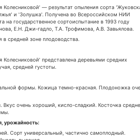
 Колесниковой' — результат опыления сорта 'Жуковск
жья' и 'Золушка'. Получена во Всероссийском НИИ
та на государственное сортоиспытание в 1993 году
нова, Е.Н. Джи-гадло, Т.А. Трофимова, А.В. Завьялова.
 в средней зоне плодоводства.
я Колесниковой' представлена деревьями средних
чая, средней густоты.
овальной формы. Кожица темно-красная. Плодоножка оч
. Вкус очень хороший, кисло-сладкий. Косточка средн
рмы.
я, урожайность:
ей. Сорт универсальный, частично самоплодный.