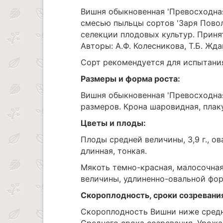
Вишня обыкновенная 'Превосходная
смесью пыльцы сортов 'Заря Повол
селекции плодовых культур. Приня
Авторы: А.Ф. Колесникова, Т.Б. Жда
Сорт рекомендуется для испытания
Размеры и форма роста:
Вишня обыкновенная 'Превосходна
размеров. Крона шаровидная, плаку
Цветы и плоды:
Плоды средней величины, 3,9 г., 
длинная, тонкая.
Мякоть темно-красная, малосочная
величины, удлиненно-овальной фо
Скороплодность, сроки созревани
Скороплодность Вишни ниже средн