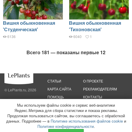
Вишня обыкновенная
Вишня обыкновенная
'Студенческая'
'Тихоновская'
6136
6040
1
Всего 181 — показаны первые 12
СТАТЬИ
О ПРОЕКТЕ
КАРТА САЙТА
РЕКЛАМОДАТЕЛЯМ
© LePlants.ru, 2026
ПОМОЩЬ
КОНТАКТЫ
Мы используем файлы cookie и сервис веб-аналитики
Политика конфиденциальности
Яндекс.Метрика для сбора статистики и показа рекламы.
Политика использования файлов cookie
Пользовательское соглашение
Редакционные стандарты
Продолжая пользоваться сайтом, вы соглашаетесь с обработкой
данных. Подробнее — в
Политике использования файлов cookie
и
ООО «Трафик»
ИНН 7813175200
ОГРН 1027806866724
Монетизация
Политике конфиденциальности
.
сайтов
16+