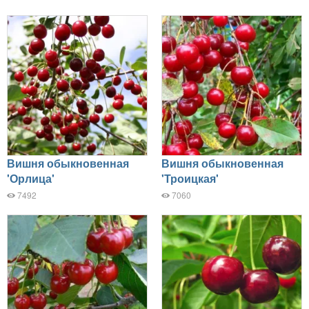
Вишня обыкновенная
Вишня обыкновенная
'Орлица'
'Троицкая'
7492
7060