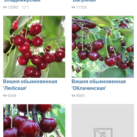
12592
1
11533
Вишня обыкновенная
Вишня обыкновенная
'Любская'
'Облачинская'
9348
8660