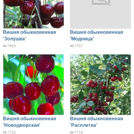
Вишня обыкновенная
Вишня обыкновенная
'Золушка'
'Модница'
7800
7757
Вишня обыкновенная
Вишня обыкновенная
'Новодворская'
'Расплетка'
7723
7719