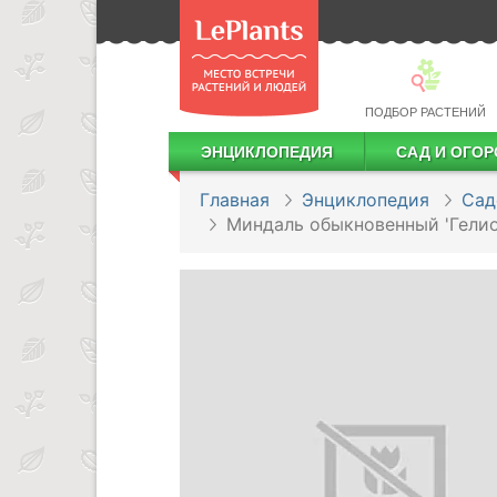
ПОДБОР РАСТЕНИЙ
ЭНЦИКЛОПЕДИЯ
САД И ОГОР
Лекарственные растения
Посадка деревьев и кустарников
Посадка ягодных культур
Сбор и хранение урожая
Главная
Энциклопедия
Сад
Миндаль обыкновенный 'Гели