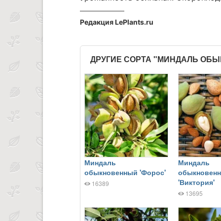
Редакция LePlants.ru
ДРУГИЕ СОРТА "МИНДАЛЬ ОБ
Миндаль
Миндаль
обыкновенный 'Форос'
обыкновен
'Виктория'
16389
13695