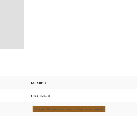
мелкие
овальная
Охра Коричневая (=Шарлаховый)