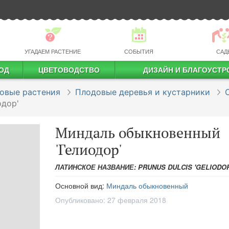
УГАДАЕМ РАСТЕНИЕ
СОБЫТИЯ
САД
ОД
ЦВЕТОВОДСТВО
ДИЗАЙН И БЛАГОУСТР
профессиональное растениеводство
овые растения
Плодовые деревья и кустарники
одор'
Миндаль обыкновенный
'Гелиодор'
ЛАТИНСКОЕ НАЗВАНИЕ: PRUNUS DULCIS 'GELIODOR
Основной вид:
Миндаль обыкновенный
Опубликовано:
27 февраля 2018