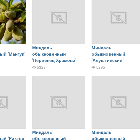
Миндаль
Миндаль
ый 'Мангуп'
обыкновенный
обыкновенный
'Первенец Храмова'
'Алуштинский'
5329
5295
Миндаль
Миндаль
ый 'Рихтер'
обыкновенный
обыкновенный