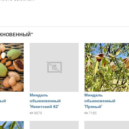
ЫКНОВЕННЫЙ"
Миндаль
Миндаль
ный
обыкновенный
обыкновенный
'Никитский 62'
'Пряный'
9879
7185