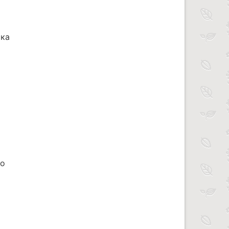
ика
но