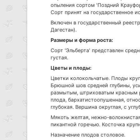
опыления сортом 'Поздний Крауфорд
Сорт принят на государственное ис
Включен в государственный реестр
Дагестан).
Размеры и форма роста:
Сорт 'Эльберта' представлен сред
густая.
Цветы и плоды:
Цветки колокольчатые. Плоды круп
Брюшной шов средней глубины, ус
размытым, штриховатым красным 
плода, бархатистоопушенная, относ
глубокая. Вершина округлая, с углу
Мякоть желтая, нежно-волокнистая
пикантной горечью. Косточка крупн
Назначение плодов столовое.