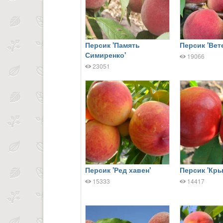
Персик 'Память
Персик 'Вет
Симиренко'
19066
23051
Персик 'Ред хавен'
Персик 'Кры
15333
14417