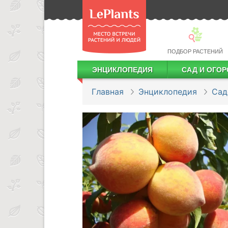
ПОДБОР РАСТЕНИЙ
ЭНЦИКЛОПЕДИЯ
САД И ОГОР
Лекарственные растения
Посадка деревьев и кустарников
Посадка ягодных культур
Сбор и хранение урожая
Главная
Энциклопедия
Сад