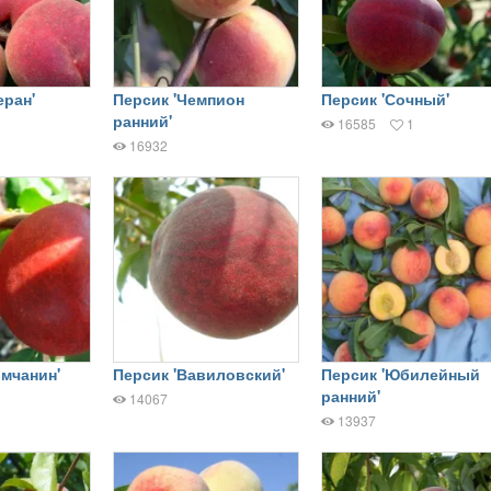
еран'
Персик 'Чемпион
Персик 'Сочный'
ранний'
16585
1
16932
мчанин'
Персик 'Вавиловский'
Персик 'Юбилейный
ранний'
14067
13937