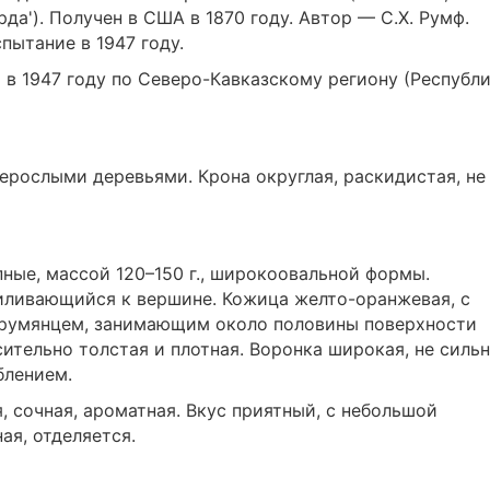
а'). Получен в США в 1870 году. Автор — С.Х. Румф.
пытание в 1947 году.
 в 1947 году по Северо-Кавказскому региону (Республ
нерослыми деревьями. Крона округлая, раскидистая, не
ные, массой 120–150 г., широкоовальной формы.
иливающийся к вершине. Кожица желто-оранжевая, с
румянцем, занимающим около половины поверхности
ительно толстая и плотная. Воронка широкая, не силь
блением.
, сочная, ароматная. Вкус приятный, с небольшой
ая, отделяется.