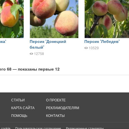
ка'
Персик 'Донецкий
Персик 'Лебедев'
белый'
10529
12758
его 68 — показаны первые 12
СТАТЬИ
О ПРОЕКТЕ
КАРТА САЙТА
РЕКЛАМОДАТЕЛЯМ
ПОМОЩЬ
КОНТАКТЫ
 cookie
Пользовательское соглашение
Редакционные стандарты