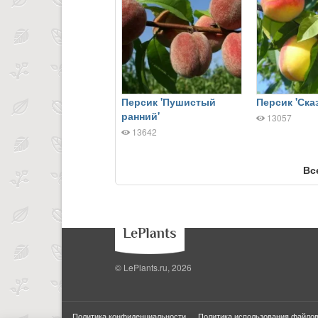
Персик 'Пушистый
Персик 'Сказ
ранний'
13057
13642
Вс
© LePlants.ru, 2026
Политика конфиденциальности
Политика использования файлов