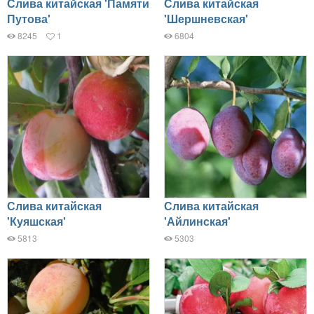
Слива китайская 'Памяти
Слива китайская
Путова'
'Шершневская'
8245
1
6804
Слива китайская
Слива китайская
'Куяшская'
'Айлинская'
5813
5303