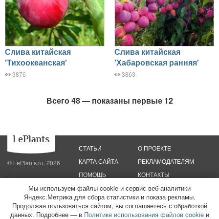
Слива китайская
Слива китайская
'Тихоокеанская'
'Хабаровская ранняя'
3876
3863
Всего 48 — показаны первые 12
СТАТЬИ
О ПРОЕКТЕ
КАРТА САЙТА
РЕКЛАМОДАТЕЛЯМ
© LePlants.ru, 2026
ПОМОЩЬ
КОНТАКТЫ
Мы используем файлы cookie и сервис веб-аналитики
Яндекс.Метрика для сбора статистики и показа рекламы.
Политика конфиденциальности
Политика использования файлов cookie
Пользовательское соглашение
Редакционные стандарты
Продолжая пользоваться сайтом, вы соглашаетесь с обработкой
данных. Подробнее — в
Политике использования файлов cookie
и
ООО «Трафик»
ИНН 7813175200
ОГРН 1027806866724
Монетизация