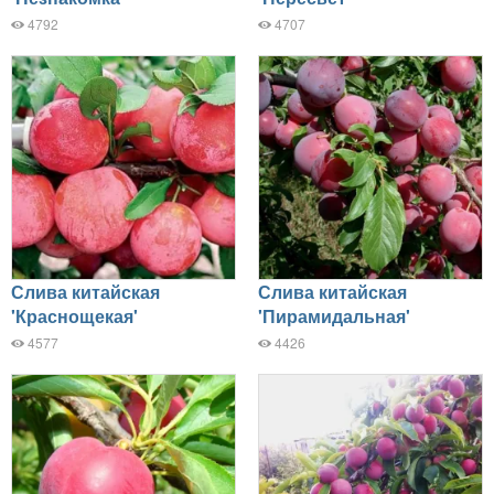
4792
4707
Слива китайская
Слива китайская
'Краснощекая'
'Пирамидальная'
4577
4426