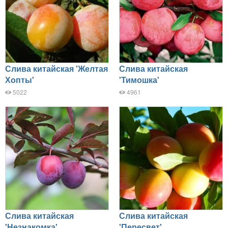
Слива китайская 'Желтая
Слива китайская
Хопты'
'Тимошка'
5022
4961
Слива китайская
Слива китайская
'Незнакомка'
'Пересвет'