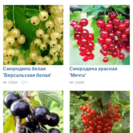
Смородина белая
Смородина красная
'Версальская белая'
'Мечта'
13684
1
12688