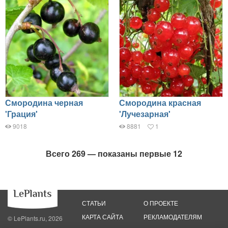
Смородина черная
Смородина красная
'Грация'
'Лучезарная'
9018
8881
1
Всего 269 — показаны первые 12
СТАТЬИ
О ПРОЕКТЕ
КАРТА САЙТА
РЕКЛАМОДАТЕЛЯМ
© LePlants.ru, 2026