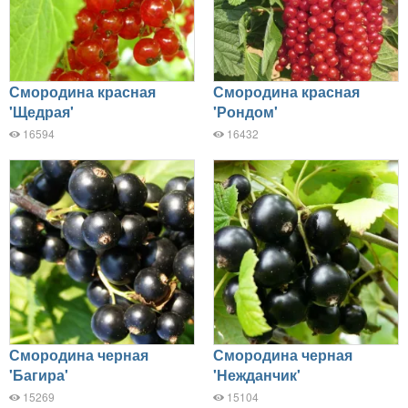
Смородина красная
Смородина красная
'Щедрая'
'Рондом'
16594
16432
Смородина черная
Смородина черная
'Багира'
'Нежданчик'
15269
15104