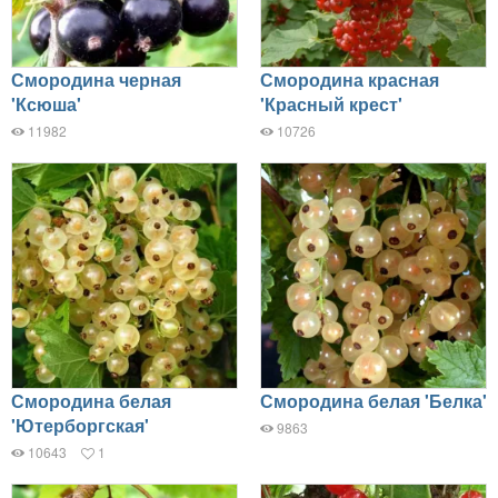
Смородина черная
Смородина красная
'Ксюша'
'Красный крест'
11982
10726
Смородина белая
Смородина белая 'Белка'
'Ютерборгская'
9863
10643
1