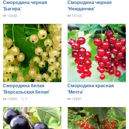
Смородина черная
Смородина черная
'Багира'
'Нежданчик'
15268
15103
Смородина белая
Смородина красная
'Версальская белая'
'Мечта'
13680
1
12687