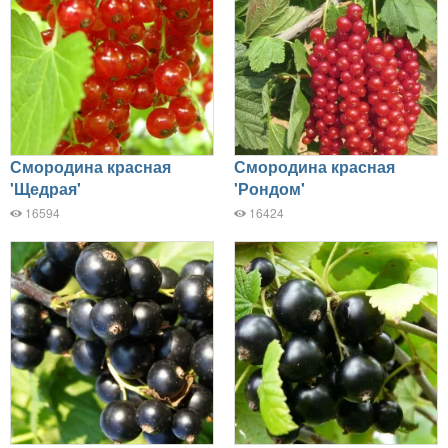
Смородина красная
Смородина красная
'Щедрая'
'Рондом'
16594
16424