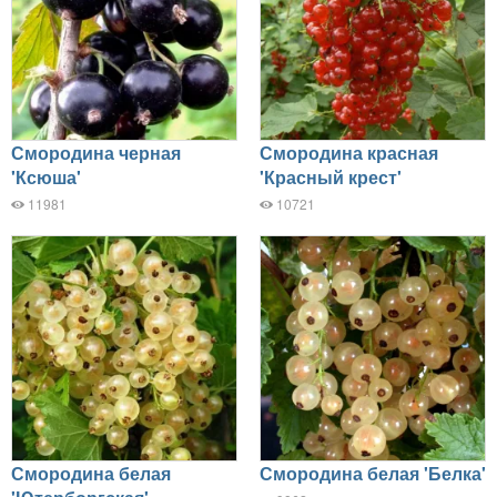
Смородина черная
Смородина красная
'Ксюша'
'Красный крест'
11981
10721
Смородина белая
Смородина белая 'Белка'