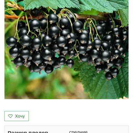
Хочу
средние
Размер плодов