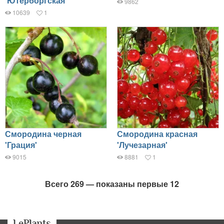
'Ютерборгская'
9862
10639
1
Смородина черная
Смородина красная
'Грация'
'Лучезарная'
9015
8881
1
Всего 269 — показаны первые 12