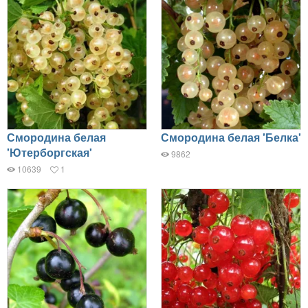
Смородина белая
Смородина белая 'Белка'
'Ютерборгская'
9862
10639
1