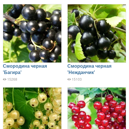
Смородина черная
Смородина черная
'Багира'
'Нежданчик'
15268
15103