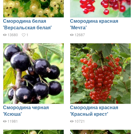
Смородина белая
Смородина красная
'Версальская белая'
'Мечта'
13680
1
12687
Смородина черная
Смородина красная
'Ксюша'
'Красный крест'
11981
10721